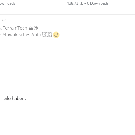
Downloads
438,72 kB – 0 Downloads
 **
& TerrainTech 🏔😎
-> Slowakisches Auto!🇸🇰
 Teile haben.