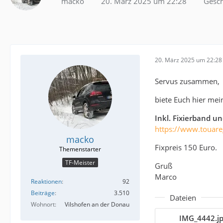
macko
20. März 2025 um 22:28
Gesc
20. März 2025 um 22:28
Servus zusammen,
biete Euch hier m
Inkl. Fixierband un
https://www.touare
macko
Fixpreis 150 Euro.
TF-Meister
Gruß
Marco
Reaktionen
92
Beiträge
3.510
Dateien
Wohnort
Vilshofen an der Donau
IMG_4442.j