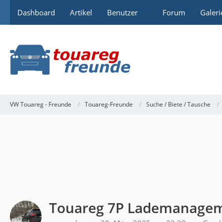
Dashboard
Artikel
Benutzer
Forum
Galeri
VW Touareg - Freunde
Touareg-Freunde
Suche / Biete / Tausche
Touareg 7P Lademanageme