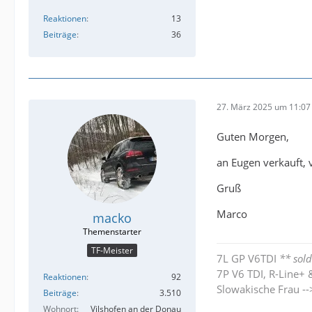
Reaktionen
13
Beiträge
36
27. März 2025 um 11:07
Guten Morgen,
an Eugen verkauft, 
Gruß
Marco
macko
TF-Meister
7L GP V6TDI
** sold
7P V6 TDI, R-Line+ 
Reaktionen
92
Slowakische Frau -
Beiträge
3.510
Wohnort
Vilshofen an der Donau