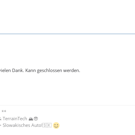
vielen Dank. Kann geschlossen werden.
 **
& TerrainTech 🏔😎
-> Slowakisches Auto!🇸🇰