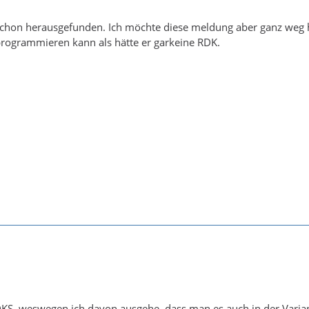
schon herausgefunden. Ich möchte diese meldung aber ganz weg 
rogrammieren kann als hätte er garkeine RDK.
DKS, weswegen ich davon ausgehe, dass man es auch in der Vari