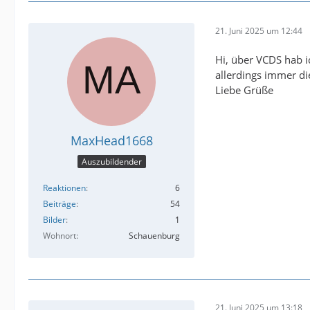
21. Juni 2025 um 12:44
Hi, über VCDS hab i
allerdings immer die
Liebe Grüße
MaxHead1668
Auszubildender
Reaktionen
6
Beiträge
54
Bilder
1
Wohnort
Schauenburg
21. Juni 2025 um 13:18