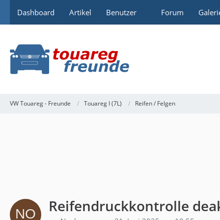
Dashboard
Artikel
Benutzer
Forum
Galeri
VW Touareg - Freunde
Touareg I (7L)
Reifen / Felgen
Reifendruckkontrolle deak