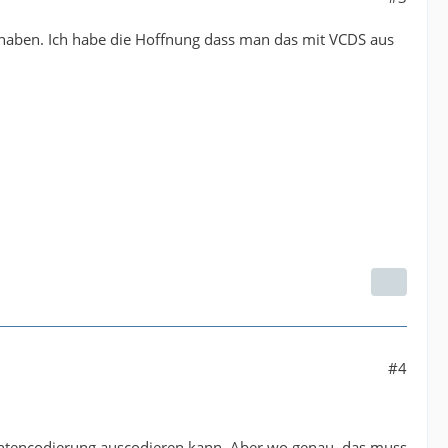
haben. Ich habe die Hoffnung dass man das mit VCDS aus
#4
antencodierung auscodieren kann. Aber wo genau, das muss