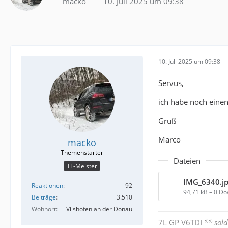
macko
10. Juli 2025 um 09:38
10. Juli 2025 um 09:38
Servus,
ich habe noch einen
Gruß
Marco
macko
Dateien
TF-Meister
IMG_6340.j
Reaktionen
92
94,71 kB – 0 D
Beiträge
3.510
Wohnort
Vilshofen an der Donau
7L GP V6TDI
** sold