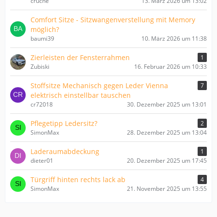
cruche
13. März 2026 um 13:02
Comfort Sitze - Sitzwangenverstellung mit Memory
möglich?
baumi39
10. März 2026 um 11:38
Zierleisten der Fensterrahmen
1
Zubiski
16. Februar 2026 um 10:33
Stoffsitze Mechanisch gegen Leder Vienna
7
elektrisch einstellbar tauschen
cr72018
30. Dezember 2025 um 13:01
Pflegetipp Ledersitz?
2
SimonMax
28. Dezember 2025 um 13:04
Laderaumabdeckung
1
dieter01
20. Dezember 2025 um 17:45
Türgriff hinten rechts lack ab
4
SimonMax
21. November 2025 um 13:55