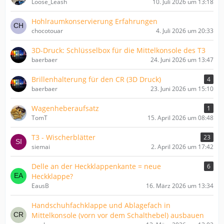
Loose_Leash
10. Juli 2026 um 13:18
Hohlraumkonservierung Erfahrungen
chocotouar
4. Juli 2026 um 20:33
3D-Druck: Schlüsselbox für die Mittelkonsole des T3
baerbaer
24. Juni 2026 um 13:47
Brillenhalterung für den CR (3D Druck)
4
baerbaer
23. Juni 2026 um 15:10
Wagenheberaufsatz
1
TomT
15. April 2026 um 08:48
T3 - Wischerblätter
23
siemai
2. April 2026 um 17:42
Delle an der Heckklappenkante = neue
6
Heckklappe?
EausB
16. März 2026 um 13:34
Handschuhfachklappe und Ablagefach in
Mittelkonsole (vorn vor dem Schalthebel) ausbauen