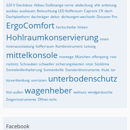
220 V Steckdose
Abbau Stoßstange vorne
abdeckung
ahk
anleitung
ausbau
ausbauen
Beleuchtung LED Kofferaum
Caprock
CR
dach
Dachplattform
dachträger
dekor
dichtungen wechseln
Discover Pro
ErgoComfort
heckscheibe
hinten
Hohlraumkonservierung
innen
innenausstattung
kofferraum
Kombinstrument
Leitung
mittelkonsole
montage
München
offenporig
rost
rücksitz
Schrauben
schweller
sicherungskasten
sitze
Sitzklima
Sonnebrillenhalterung
Sonnenbrille
Standardinstrumente
thule
tür
unterbodenschutz
türverkleidung
umrüsten
wagenheber
Von außen
walnuss
windgeräusche
Zeigerinstrumente
Öffnet nicht
Facebook