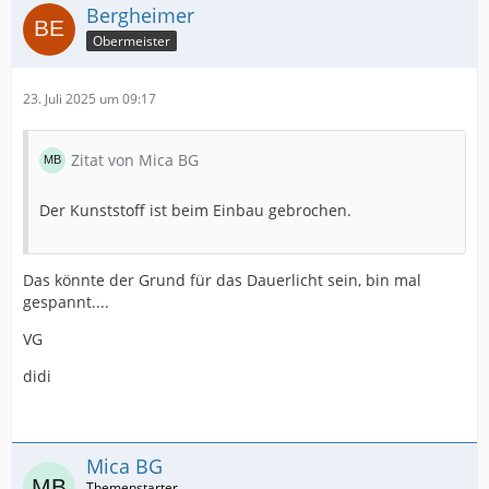
Bergheimer
bei nicht bei zurückgezogenem Pedal einbaust, kann er
Obermeister
in einer falschen Position einrasten,folglich dauerhaftes
Bremslicht.
23. Juli 2025 um 09:17
Also : Sensor nochmal ausbauen, Pedal mit der Hand
voll zurückziehen, dann Sensor wieder einrasten lassen.
Zitat von Mica BG
VG
Der Kunststoff ist beim Einbau gebrochen.
Das könnte der Grund für das Dauerlicht sein, bin mal
didi
gespannt....
VG
didi
Mica BG