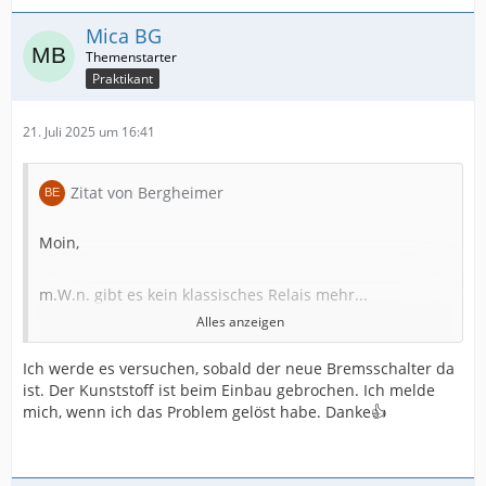
Mica BG
Praktikant
21. Juli 2025 um 16:41
Zitat von Bergheimer
Moin,
m.W.n. gibt es kein klassisches Relais mehr...
Alles anzeigen
Was ich mal gelesen habe, sitzt der Sensor sehr eng an
Ich werde es versuchen, sobald der neue Bremsschalter da
einem Schlitz über dem Pedal wird er nicht exakt
ist. Der Kunststoff ist beim Einbau gebrochen. Ich melde
eingerastet oder falsch montiert, registriert das System
mich, wenn ich das Problem gelöst habe. Danke👍
dauerhaft "Pedal betätigt".
Der Sensor hat oft eine automatische Justierung beim
ersten Einbau (Einrasttiefe).Wenn du den Pedalsensor