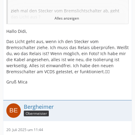
zieh mal den Stecker vom Bremslichtschalter ab, geht
das Licht aus ?
Alles anzeigen
Hallo Didi,
Ja : neuer Schalter ggf. defekt oder falsch eingestellt.
Das Licht geht aus, wenn ich den Stecker vom
Nein : Strom kommt woanders her (Relais, Verkabelung,
Bremsschalter ziehe. Ich muss das Relais überprüfen. Weißt
Kurzschluss).
du, wo das Relais ist? Wenn möglich, ein Foto? Ich habe mir
die Kabel angesehen, alles ist wie neu, die Isolierung ist
werkseitig. Alles ist einwandfrei. Ich habe den neuen
VG
Bremsschalter am VCDS getestet, er funktioniert.🤦‍♂️
didi
Gruß Mica
Bergheimer
Obermeister
20. Juli 2025 um 11:44