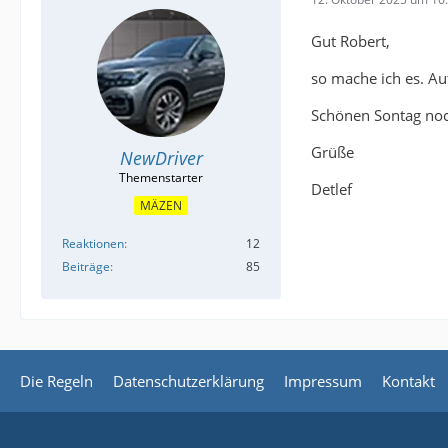
Gut Robert,
so mache ich es. Au
Schönen Sontag no
Grüße
NewDriver
Detlef
MÄZEN
Reaktionen
12
Beiträge
85
Die Regeln
Datenschutzerklärung
Impressum
Kontakt