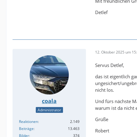
Mit freundlichen G
Detlef
12. Oktober 2025 um 15
Servus Detlef,
das ist eigentlich g
ungesichert/ungebre
nicht los.
coala
Und fürs nächste M
warum ist da nicht 
Administrator
Grüße
Reaktionen
2.149
Beiträge
13.463
Robert
Bilder
374