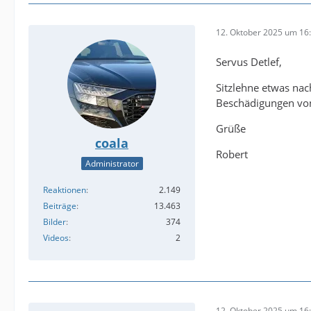
12. Oktober 2025 um 16
Servus Detlef,
Sitzlehne etwas na
Beschädigungen von 
Grüße
coala
Robert
Administrator
Reaktionen
2.149
Beiträge
13.463
Bilder
374
Videos
2
12. Oktober 2025 um 16