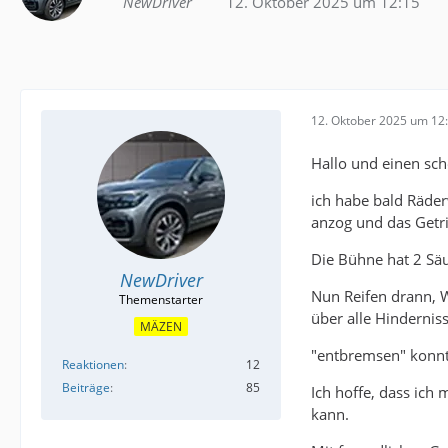
NewDriver
12. Oktober 2025 um 12:15
12. Oktober 2025 um 12
Hallo und einen sc
ich habe bald Räder
anzog und das Getri
Die Bühne hat 2 Sä
NewDriver
Nun Reifen drann, W
über alle Hinderni
MÄZEN
"entbremsen" konnt
Reaktionen
12
Beiträge
85
Ich hoffe, dass ic
kann.