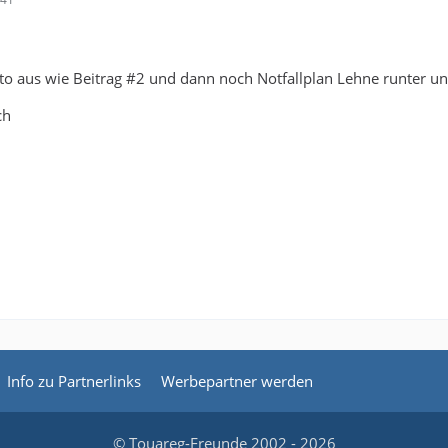
to aus wie Beitrag #2 und dann noch Notfallplan Lehne runter und
ch
Info zu Partnerlinks
Werbepartner werden
© Touareg-Freunde 2002 - 2026