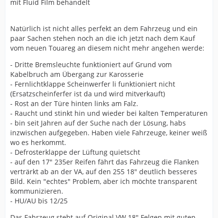
mit Fluid Film behandelt
Natürlich ist nicht alles perfekt an dem Fahrzeug und ein
paar Sachen stehen noch an die ich jetzt nach dem Kauf
vom neuen Touareg an diesem nicht mehr angehen werde:
- Dritte Bremsleuchte funktioniert auf Grund vom
Kabelbruch am Übergang zur Karosserie
- Fernlichtklappe Scheinwerfer li funktioniert nicht
(Ersatzscheinferfer ist da und wird mitverkauft)
- Rost an der Türe hinten links am Falz.
- Raucht und stinkt hin und wieder bei kalten Temperaturen
- bin seit Jahren auf der Suche nach der Lösung, habs
inzwischen aufgegeben. Haben viele Fahrzeuge, keiner weiß
wo es herkommt.
- Defrosterklappe der Lüftung quietscht
- auf den 17" 235er Reifen fährt das Fahrzeug die Flanken
verträrkt ab an der VA, auf den 255 18" deutlich besseres
Bild. Kein "echtes" Problem, aber ich möchte transparent
kommunizieren.
- HU/AU bis 12/25
Das Fahrzeug steht auf Original VW 18" Felgen mit guten