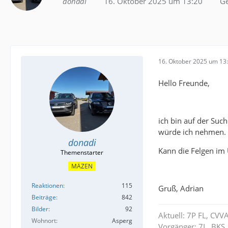
donadi
16. Oktober 2025 um 13:20
Ge
16. Oktober 2025 um 13
Hello Freunde,
ich bin auf der Suc
würde ich nehmen. 
donadi
Kann die Felgen im
MÄZEN
Reaktionen
115
Gruß, Adrian
Beiträge
842
Bilder
92
Aktuell: 7P FL, CVV
Wohnort
Asperg
Vorgänger: 7L, BKS,