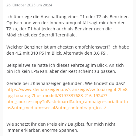
26. Oktober 2025 um 20:24
Ich überlege die Abschaffung eines T1 oder T2 als Benziner.
Optisch und von der Innenraumqualität sagt mir eher der
T2 zu, der T1 hat jedoch auch als Benziner noch die
Möglichkeit der Sperrdifferentiale.
Welcher Benziner ist am ehesten empfehlenswert? Ich habe
den 4.2 mit 310 PS im Blick. Alternativ den 3.6 FSI.
Beispielsweise hätte ich dieses Fahrzeug im Blick. An sich
bin ich kein LPG Fan, aber der Rest scheint zu passen.
Gerade bei #Kleinanzeigen gefunden. Wie findest du das?
https://www.kleinanzeigen.de/s-anzeige/vw-touareg-4-2l-v8-
lpg-touareg-7l-us-modell/3197337683-216-19247?
utm_source=copyToPasteboard&utm_campaign=socialbutto
ns&utm_medium=social&utm_content=app_ios
Wie schätzt ihr den Preis ein? Da gibts, für mich nicht
immer erklärbar, enorme Spannen.