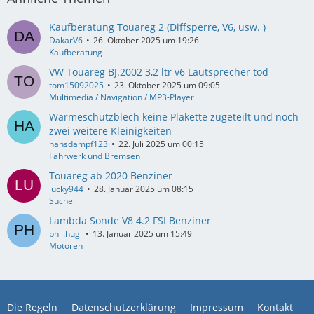
Kaufberatung Touareg 2 (Diffsperre, V6, usw. )
DakarV6
26. Oktober 2025 um 19:26
Kaufberatung
VW Touareg BJ.2002 3,2 ltr v6 Lautsprecher tod
tom15092025
23. Oktober 2025 um 09:05
Multimedia / Navigation / MP3-Player
Wärmeschutzblech keine Plakette zugeteilt und noch
zwei weitere Kleinigkeiten
hansdampf123
22. Juli 2025 um 00:15
Fahrwerk und Bremsen
Touareg ab 2020 Benziner
lucky944
28. Januar 2025 um 08:15
Suche
Lambda Sonde V8 4.2 FSI Benziner
phil.hugi
13. Januar 2025 um 15:49
Motoren
Die Regeln
Datenschutzerklärung
Impressum
Kontakt