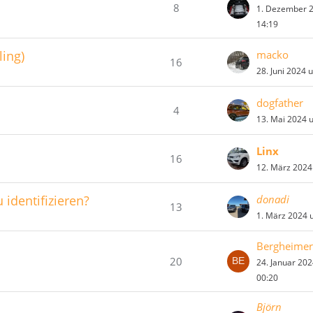
8
1. Dezember 
14:19
ling)
macko
16
28. Juni 2024 
dogfather
4
13. Mai 2024 
Linx
16
12. März 2024
 identifizieren?
donadi
13
1. März 2024 
Bergheimer
20
24. Januar 20
00:20
Björn