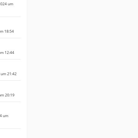
2024 um
um 18:54
um 12:44
 um 21:42
um 20:19
24 um