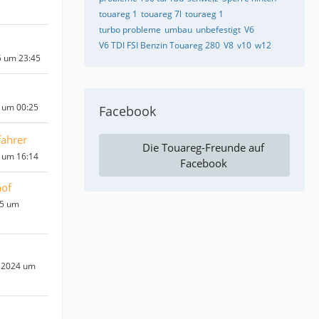
touareg 1
touareg 7l
touraeg 1
turbo probleme
umbau
unbefestigt
V6
V6 TDI FSI Benzin Touareg 280
V8
v10
w12
5 um 23:45
 um 00:25
Facebook
fahrer
Die Touareg-Freunde auf
 um 16:14
Facebook
of
25 um
 2024 um