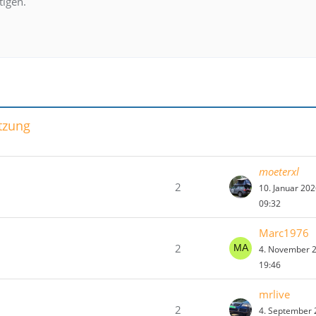
tigen.
tzung
moeterxl
2
10. Januar 20
09:32
Marc1976
2
4. November 
19:46
mrlive
2
4. September