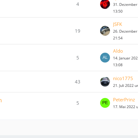
4
31. Dezember
13:50
JSFK
19
26. Dezember
21:54
Aldo
5
14. Januar 20
13:08
nico1775
43
21. Juli 2022 
h
PeterPrinz
5
17. Mai 2022 