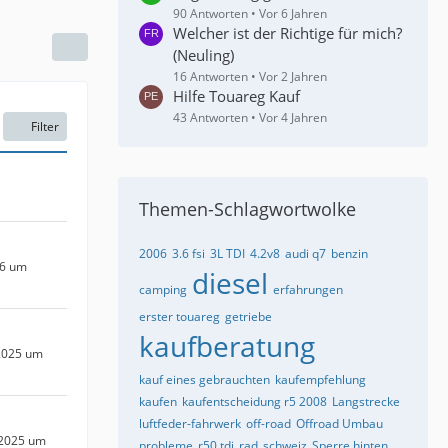
90 Antworten
Vor 6 Jahren
Welcher ist der Richtige für mich?
(Neuling)
16 Antworten
Vor 2 Jahren
Hilfe Touareg Kauf
43 Antworten
Vor 4 Jahren
Filter
Themen-Schlagwortwolke
2006
3.6 fsi
3L TDI
4.2v8
audi q7
benzin
26 um
diesel
camping
erfahrungen
erster touareg
getriebe
kaufberatung
2025 um
kauf eines gebrauchten
kaufempfehlung
kaufen
kaufentscheidung r5 2008
Langstrecke
luftfeder-fahrwerk
off-road
Offroad Umbau
 2025 um
probleme
r50 tdi
rad
schweiz
Sperre hinten