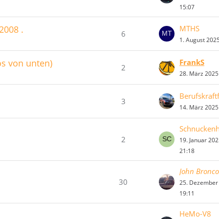
15:07
2008 .
MTHS
6
1. August 202
os von unten)
FrankS
2
28. März 2025
Berufskraft
3
14. März 2025
Schnuckenh
2
19. Januar 20
21:18
John Bronco
30
25. Dezember
19:11
HeMo-V8