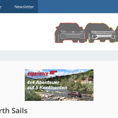
e
Newsletter
th Sails