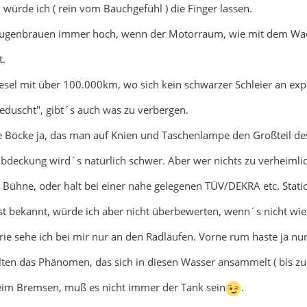
ürde ich ( rein vom Bauchgefühl ) die Finger lassen.
Augenbrauen immer hoch, wenn der Motorraum, wie mit dem Wac
t.
esel mit über 100.000km, wo sich kein schwarzer Schleier an expo
geduscht", gibt´s auch was zu verbergen.
e Böcke ja, das man auf Knien und Taschenlampe den Großteil de
bdeckung wird´s natürlich schwer. Aber wer nichts zu verheimlich
 Bühne, oder halt bei einer nahe gelegenen TÜV/DEKRA etc. Stati
ist bekannt, würde ich aber nicht überbewerten, wenn´s nicht wie 
rie sehe ich bei mir nur an den Radläufen. Vorne rum haste ja nur
elten das Phänomen, das sich in diesen Wasser ansammelt ( bis zu 
im Bremsen, muß es nicht immer der Tank sein
.