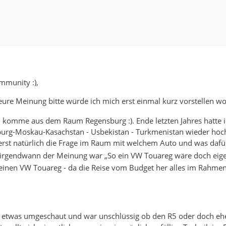
mmunity :),
ure Meinung bitte würde ich mich erst einmal kurz vorstellen w
nd komme aus dem Raum Regensburg :). Ende letzten Jahres hatte
sburg-Moskau-Kasachstan - Usbekistan - Turkmenistan wieder hoc
erst natürlich die Frage im Raum mit welchem Auto und was dafür
 irgendwann der Meinung war „So ein VW Touareg wäre doch eigen
inen VW Touareg - da die Reise vom Budget her alles im Rahmen 
n etwas umgeschaut und war unschlüssig ob den R5 oder doch ehe