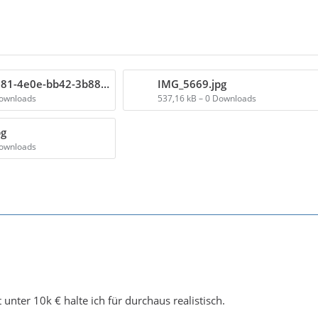
2fc02e43-e081-4e0e-bb42-3b88817b8893.jpeg
IMG_5669.jpg
Downloads
537,16 kB – 0 Downloads
pg
Downloads
t unter 10k € halte ich für durchaus realistisch.