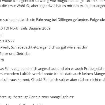
gt wollte ich eigentlich so wenig wie möglich anfällige Technik im
t die erste Wahl :D, aber irgendwie hat es mir das Auto jetzt ang
 suchen hatte ich ein Fahrzeug bei Dillingen gefunden. Folgende
0 TDI North Sails Baujahr 2009
nd
bis 07/27
rwerk, Schiebedacht etc. eigentlich so gut wie alles drin
Motor und Getriebe
uro
as Fahrzeug persönlich angeschaut und bin es auch Probe gefahre
rstehendem Luftfahrwerk konnte ich bis dato auch keinen Mängel
e Luft raus kommt, Check! (Sollte ich später aber rächen nicht mal
rzeug überzeugt klar ein zwei Mängel gab es: