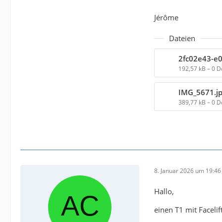
Jérôme
Dateien
192,57 kB – 0 
IMG_5671.j
389,77 kB – 0 
8. Januar 2026 um 19:46
Hallo,
einen T1 mit Facelif