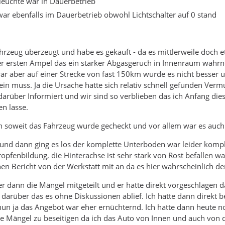
euchte war in Dauerbetrieb
war ebenfalls im Dauerbetrieb obwohl Lichtschalter auf 0 stand
rzeug überzeugt und habe es gekauft - da es mittlerweile doch et
r ersten Ampel das ein starker Abgasgeruch in Innenraum wahrne
 aber auf einer Strecke von fast 150km wurde es nicht besser u
n muss. Ja die Ursache hatte sich relativ schnell gefunden Vermu
darüber Informiert und wir sind so verblieben das ich Anfang die
n lasse.
n soweit das Fahrzeug wurde gecheckt und vor allem war es auch
und dann ging es los der komplette Unterboden war leider komplett
opfenbildung, die Hinterachse ist sehr stark von Rost befallen wa
en Bericht von der Werkstatt mit an da es hier wahrscheinlich 
r dann die Mängel mitgeteilt und er hatte direkt vorgeschlagen 
darüber das es ohne Diskussionen ablief. Ich hatte dann direkt b
nun ja das Angebot war eher ernüchternd. Ich hatte dann heute 
ie Mängel zu beseitigen da ich das Auto von Innen und auch von de