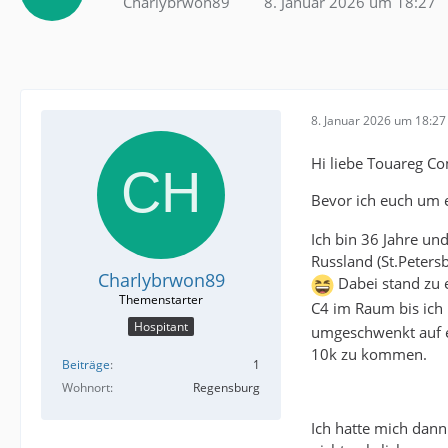
Charlybrwon89
8. Januar 2026 um 18:27
8. Januar 2026 um 18:27
Hi liebe Touareg Co
Bevor ich euch um e
Ich bin 36 Jahre u
Russland (St.Peter
Charlybrwon89
Dabei stand zu 
C4 im Raum bis ich
Hospitant
umgeschwenkt auf e
10k zu kommen.
Beiträge
1
Wohnort
Regensburg
Ich hatte mich dan