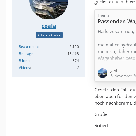
guckst du u. a. hier:
Thema
Passenden Wag
coala
Hallo zusammen,
Administrator
mein alter hydrau
Reaktionen
2.150
mehr so, daher mö
Beiträge
13.463
Wagenheber besorg
Bilder
374
Aufnahmen in der
Videos
2
JaMi
ist: Gibt es hierz
6. November 2
die dort "einklink
Scherenwagenhebe
Gesetzt den Fall, 
eben auch für den 
Besten Dank
noch nachkommt, da
Jan-Michael
Grüße
Robert