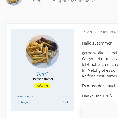
TomT
15. April 2026 um 08:32
15. April 2026 um 08:32
Hallo zusammen,
gerne wollte ich be
Wagenheberaufsatz 
Jetzt habe ich noc
Im Netzt gibt es so
TomT
Reifendienst immer 
Es muss doch auch 
MÄZEN
Danke und Gruß
Reaktionen
36
Beiträge
171