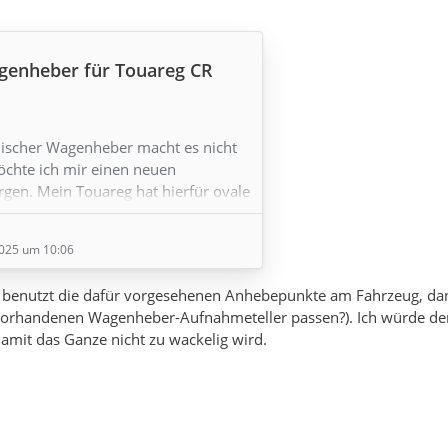
enheber für Touareg CR
lischer Wagenheber macht es nicht
chte ich mir einen neuen
en. Mein Touareg hat hierfür ovale
 Nähe der Radkästen. Meine Frage
u spezielle Adapter oder Wagenheber
025 um 10:06
en"? Gibt es ggf. gute Erfahrungen mit
rn? (Touareg CR, Bj.10/2021)
du benutzt die dafür vorgesehenen Anhebepunkte am Fahrzeug, d
vorhandenen Wagenheber-Aufnahmeteller passen?). Ich würde den 
mit das Ganze nicht zu wackelig wird.