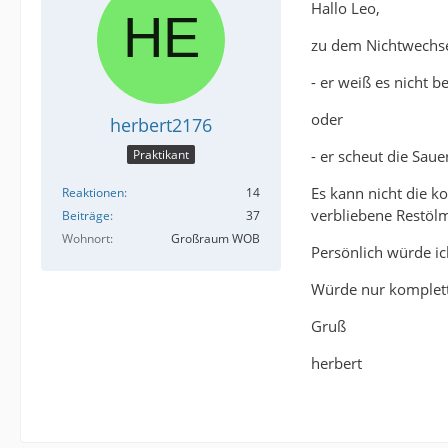
Hallo Leo,
zu dem Nichtwechsel
- er weiß es nicht b
oder
herbert2176
- er scheut die Sa
Praktikant
Es kann nicht die k
Reaktionen
14
verbliebene Restöl
Beiträge
37
Wohnort
Großraum WOB
Persönlich würde ic
Würde nur komplett
Gruß
herbert