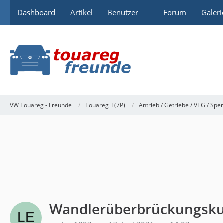
Dashboard
Artikel
Benutzer
Forum
Galeri
VW Touareg - Freunde
Touareg II (7P)
Antrieb / Getriebe / VTG / Spe
Wandlerüberbrückungskup