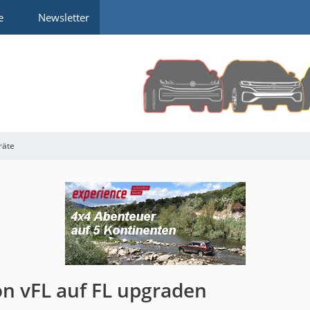
e
Newsletter
räte
on vFL auf FL upgraden