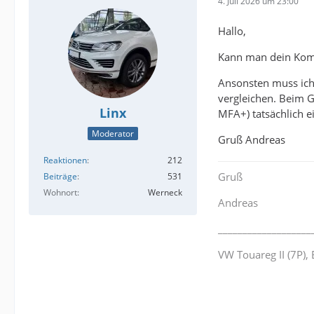
4. Juli 2026 um 23:00
Hallo,
Kann man dein Komb
Ansonsten muss ich 
vergleichen. Beim 
Linx
MFA+) tatsächlich e
Moderator
Gruß Andreas
Reaktionen
212
Gruß
Beiträge
531
Wohnort
Werneck
Andreas
___________________
VW Touareg II (7P)