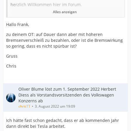
herzlich Willkommen hier im Forum.
Alles anzeigen
Mich würde sehr der Kauf und die ganze Abwicklung
Hallo Frank,
über Autohero interessieren. Vielleicht kannst du da
mal einen Bericht verfassen? Gerne auch mit ein paar
zu deinem OT: auf Dauer dann aber mit höheren
größeren Bildern der Anlieferung, dein Avatar- Bild
Bremsenverschleiß zu bezahlen, oder ist die Bremswirkung
macht mich neugierig.
so gering, dass es nicht spürbar ist?
Gruss
Übrigens - und eher Off Topic - mein Sprinter hat auch
"nur" eine hydraulische und keine elektrische
Chris
Servolenkung, der Spurhalte- Assi kann aber trotzdem
aktiv eingreifen. er macht das aber nicht über die
Lenkung sondern per ABS, da werden einfach die Räder
auf einer Seite etwas abgebremst, das dreht dann das
Oliver Blume löst zum 1. September 2022 Herbert
Auto auch wieder in die Spur - oder in Richtung des zu
Gruss
Diess als Vorstandsvorsitzenden des Volkswagen
überholenden Radfahrers. Umfahren geht ja auf
Konzerns ab
verschiedene Arten..
chrisTT
3. August 2022 um 19:09
frank
Ich hätte fast schon gedacht, dass er ab kommenden Jahr
dann direkt bei Tesla arbeitet.