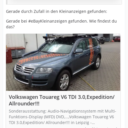
Gerade durch Zufall in den Kleinanzeigen gefunden:
KAYSER OFFROAD UMBAU 2013 • Continental AT
Bereifung, neu • Reifendruckcontrollsystem •
Gerade bei #eBayKleinanzeigen gefunden. Wie findest du
Höhenmetermesser • Neigungsmesser 230 V
das?
Onboard • Differentialsperre elektrisch 3 - Fach
(Vorn, Hinten, Mitte) • Snorkel mit Turbo Zyklonfilter
(Selbstreinigend) • Unterfahrschutz (Motor, Getriebe)
…
Volkswagen Touareg V6 TDI 3.0,Expedition/
Allrounder!!!
Sonderausstattung: Audio-Navigationssystem mit Multi-
Funktions-Display (MFD) DVD,...,Volkswagen Touareg V6
TDI 3.0,Expedition/ Allrounder!!! in Leipzig -…