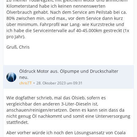
Kilometerstand habe ich keinen nennenswerten
Gleich vorweg, es ist mein erster Touareg. Habe mit dem
Ölverbrauch gehabt. Nach dem Service am Peilstab bei ca.
Fahrzeug bisher keine Erfahrungen
80% zwischen min. und max., vor dem Service dann kurz
über minimum. Fahrprofil war Lang- wie Kurzstrecke und
Laufleistung 262929km
ich habe die Serviceintervalle auf 40-45.000km gestreckt (1x
Motor BKS
pro Jahr).
Gruß, Chris
Verwendetes Öl 0w50 Helix
Fahrzeug hat keinen Leistungsverlust oder qualmt
komisch aus dem Auspuff.
Öldruck Motor aus. Ölpumpe und Druckschalter
neu.
chrisTT
28. Oktober 2023 um 09:31
Wenn der Öldeckel offen ist, qualmt es da etwas weiß
raus. Kühlwasser etc. alles ok, kein Verlust
Wie dogfather schrieb, mal das Ölsieb, sofern es
vergleichbar den anderen 3-Liter-Dieseln ist,
Kann mir jemand was dazu sagen?
anschauen/reinigen/ersetzen. Denn es kann sein dass da
nicht genug Öl nachkommt und somit eine Unterversorgung
stattfindet.
Aber vorher würde ich noch den Lösungsansatz von Coala