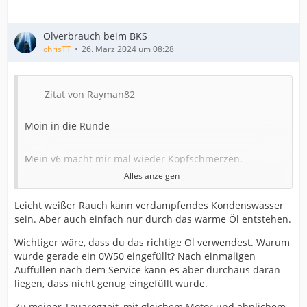
Ölverbrauch beim BKS
chrisTT
26. März 2024 um 08:28
Zitat von Rayman82
Moin in die Runde
Mein v6 macht mir mal wieder Kopfschmerzen.
Alles anzeigen
Heute ist die Ölkontrolle angegangen. Zum Glück kurz
Leicht weißer Rauch kann verdampfendes Kondenswasser
vor zuhause. Hab den Wagen dann mal abgestellt und
sein. Aber auch einfach nur durch das warme Öl entstehen.
den Ölstand kontrolliert. Ich musste 1L Öl nachkippen.
Wichtiger wäre, dass du das richtige Öl verwendest. Warum
Vor 1000km hat der Wagen einen Ölwechsel bekommen.
wurde gerade ein 0W50 eingefüllt? Nach einmaligen
Seit dem hab ich auch in regelmäßigen Abständen den
Auffüllen nach dem Service kann es aber durchaus daran
Ölstand kontrolliert. In den letzten drei Wochen hab ich
liegen, dass nicht genug eingefüllt wurde.
ehrlich gesagt nicht drauf geachtet.
Zu meiner Touaregzeit, mit gleichem Motor und ähnlichem