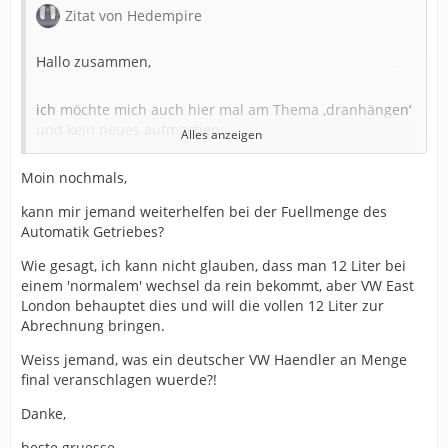
Zitat von Hedempire
Hallo zusammen,
ich möchte mich auch hier mal am Thema ‚dranhängen‘
und kein neues aufmachen.
Alles anzeigen
Moin nochmals,
Möchte auch gerne einen Getriebeölwechsel machen,
nur, ich sag mal so, Tim Eckart kennt hier in ZA keine
kann mir jemand weiterhelfen bei der Fuellmenge des
Socke...
Automatik Getriebes?
Wie gesagt, ich kann nicht glauben, dass man 12 Liter bei
Von daher werde ich wohl nur einen normalen Wechsel
einem 'normalem' wechsel da rein bekommt, aber VW East
machen lassen können.
London behauptet dies und will die vollen 12 Liter zur
Abrechnung bringen.
Wieviel Öl benötigt man für den normalen Wechsel? Der
örtliche VW Händler nennt 12 (!) Liter im
Weiss jemand, was ein deutscher VW Haendler an Menge
Kostenvoranschlag, die bekommen die da doch niemals
final veranschlagen wuerde?!
rein.
Danke,
Beste Grüße.
beste gruesse