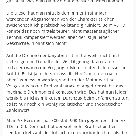
gar nicht, was man da noch hätte besser machen können.
Die Diesel hat man mittels den immer irrsinniger
werdenden Abgasnormen von der Charakteristik her
zwischenzeitlich praktisch vollständig ruiniert. Beim V8 TDI
konnte das noch mittels teurer, nicht massentauglicher
Technik kompensiert werden, aber der ist ja leider
Geschichte. "Lohnt sich nicht".
Auf die Drehmomentangaben ist mittlerweile nicht mehr
viel zu geben. Da hätte der V6 TDI genug davon, aber
trotzdem waren die Vorgänger-Motoren deutlich besser im
Antritt. Es ist ja nicht so, dass die Nm "von unten nach
oben" gemessen werden, sondern der Motor wird bei
Vollgas aus hoher Drehzahl langsam abgebremst, bis das
maximale Drehmoment gemessen wird. Das hat nun leider
wenig bis nichts mit gutem Durchzug beim anfahren zu tun,
es ist nur noch ein wenig realistischer und theoretischer
Zahlenwert.
Mein V8 Benziner hat 800 statt 900 Nm gegenüber dem V8
TDi im CR. Dennoch hat der viel mehr Kraft schon bei
Leerlaufdrehzahl, der tut sich noch spürbar leichter als der