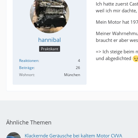
Ich hatte zuerst Cas
weil ich mir dachte
Mein Motor hat 19
Meiner Wahrnehmung 
hannibal
braucht er aber wes
Praktikant
=> Ich steige beim 
und abgedichted
Reaktionen
4
Beiträge
26
Wohnort
München
Ähnliche Themen
Klackernde Geräusche bei kaltem Motor CVVA