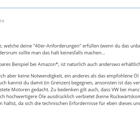
:19
e, welche deine "40er-Anforderungen" erfüllen (wenn du das unb
dersrum sollte man das halt keinesfalls machen...
bares Beispiel bei Amazon*, ist natürlich auch anderswo erhältlic
ich aber keine Notwendigkeit, ein anderes als das empfohlene Öl
h kannst du damit (in Grenzen) begegnen, ansonsten ist das verl
stete Motoren gedacht. Zu bedenken gilt auch, dass VW bei man
ich hochwertigere Öle ausdrücklich verbietet (keine Rückwärtskompa
 hältst, da sich die technischen Erfordernisse für eben dieses und