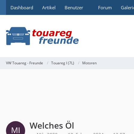
Dashboard
Artikel
Benutzer
Forum
Galeri
VW Touareg - Freunde
Touareg I (7L)
Motoren
Welches Öl