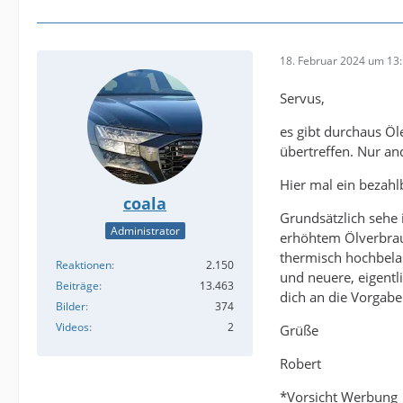
18. Februar 2024 um 13
Servus,
es gibt durchaus Öl
übertreffen. Nur an
Hier mal ein bezahl
coala
Grundsätzlich sehe 
Administrator
erhöhtem Ölverbrauc
thermisch hochbela
Reaktionen
2.150
und neuere, eigentl
Beiträge
13.463
dich an die Vorgaben
Bilder
374
Videos
2
Grüße
Robert
*Vorsicht Werbung