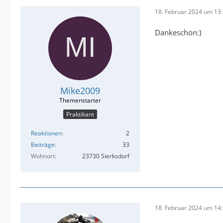
18. Februar 2024 um 13
Dankeschön:)
Mike2009
Praktikant
Reaktionen
2
Beiträge
33
Wohnort
23730 Sierksdorf
18. Februar 2024 um 14