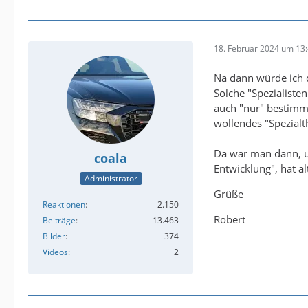
18. Februar 2024 um 13
Na dann würde ich d
Solche "Spezialisten
auch "nur" bestimmt
wollendes "Spezial
Da war man dann, um
coala
Entwicklung", hat a
Administrator
Grüße
Reaktionen
2.150
Robert
Beiträge
13.463
Bilder
374
Videos
2