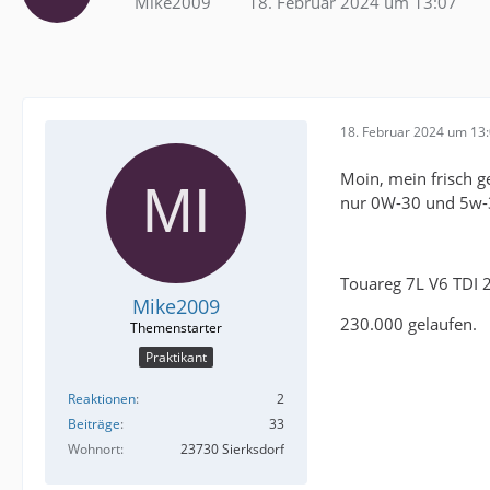
Mike2009
18. Februar 2024 um 13:07
18. Februar 2024 um 13
Moin, mein frisch g
nur 0W-30 und 5w-30
Touareg 7L V6 TDI 
Mike2009
230.000 gelaufen.
Praktikant
Reaktionen
2
Beiträge
33
Wohnort
23730 Sierksdorf