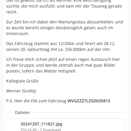
Das ist gewollt, da ich als Rentner eine Beschäftigung
suchte, die mich ausfüllt; und kam mir der Touareg gerade
recht.
Zur Zeit bin ich dabei den Wartungsstau abzuarbeiten, und
es wurde bereits einiges diesbezüglich getan; auch im
Innenraum.
Das Fahrzeug stammt aus 12/2004, und feiert am 28.12.
seinen 20. Geburtstag mit ca. 256.000km auf der Uhr.
Ich freue mich schon jetzt auf einen regen Austausch hier
in der Gruppe, und werde zeitnah auch mal paar Bilder
posten; sofern das Wetter mitspielt.
Kollegiale Grüße
Werner (Scotty)
P.S. Hier die FIN zum Fahrzeug
WVGZZZ7LZ5D035815
Dateien
20241207_111821.jpg
354,24 kB – 0 Downloads