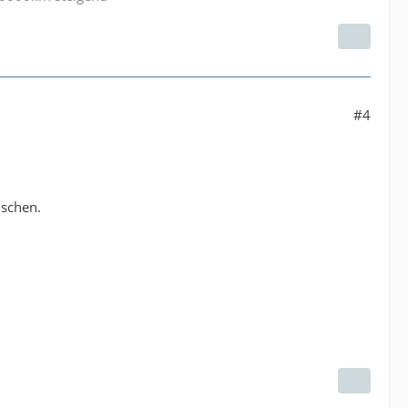
#4
uschen.