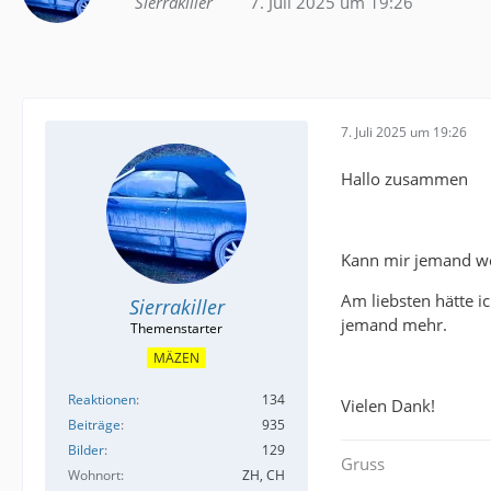
Sierrakiller
7. Juli 2025 um 19:26
7. Juli 2025 um 19:26
Hallo zusammen
Kann mir jemand we
Am liebsten hätte i
Sierrakiller
jemand mehr.
MÄZEN
Reaktionen
134
Vielen Dank!
Beiträge
935
Bilder
129
Gruss
Wohnort
ZH, CH