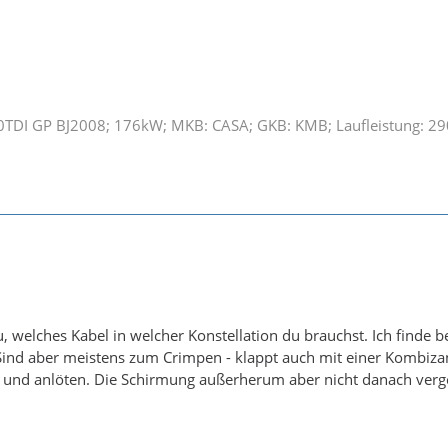
.0TDI GP BJ2008; 176kW; MKB: CASA; GKB: KMB; Laufleistung: 2
, welches Kabel in welcher Konstellation du brauchst. Ich finde be
Sind aber meistens zum Crimpen - klappt auch mit einer Kombiza
und anlöten. Die Schirmung außerherum aber nicht danach verges