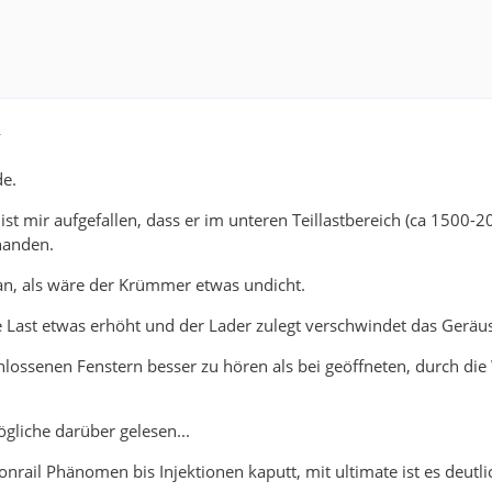
4
de.
st mir aufgefallen, dass er im unteren Teillastbereich (ca 1500-
handen.
o an, als wäre der Krümmer etwas undicht.
Last etwas erhöht und der Lader zulegt verschwindet das Geräu
chlossenen Fenstern besser zu hören als bei geöffneten, durch die 
gliche darüber gelesen...
ail Phänomen bis Injektionen kaputt, mit ultimate ist es deutli