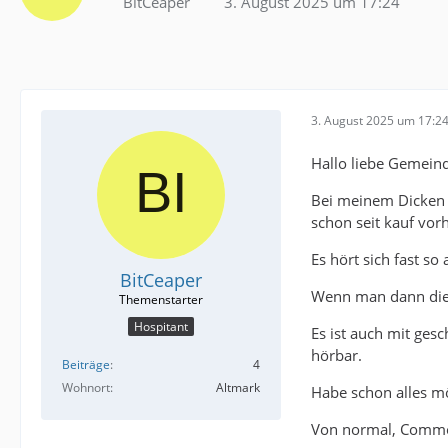
BitCeaper
3. August 2025 um 17:24
3. August 2025 um 17:2
Hallo liebe Gemein
Bei meinem Dicken i
schon seit kauf vor
Es hört sich fast s
BitCeaper
Wenn man dann die 
Hospitant
Es ist auch mit ges
hörbar.
Beiträge
4
Wohnort
Altmark
Habe schon alles mö
Von normal, Commonr