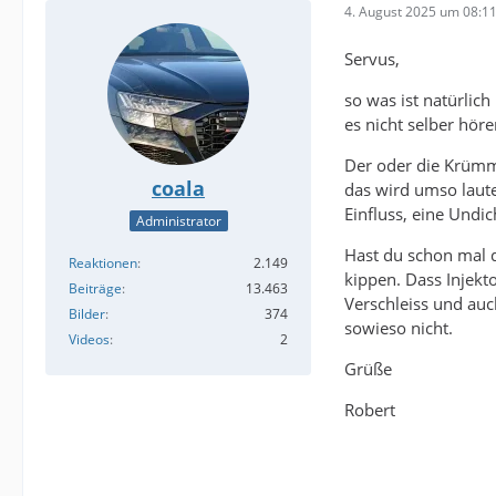
4. August 2025 um 08:1
Servus,
so was ist natürlic
es nicht selber hör
Der oder die Krümme
coala
das wird umso lauter
Einfluss, eine Undi
Administrator
Hast du schon mal d
Reaktionen
2.149
kippen. Dass Injekt
Beiträge
13.463
Verschleiss und auc
Bilder
374
sowieso nicht.
Videos
2
Grüße
Robert