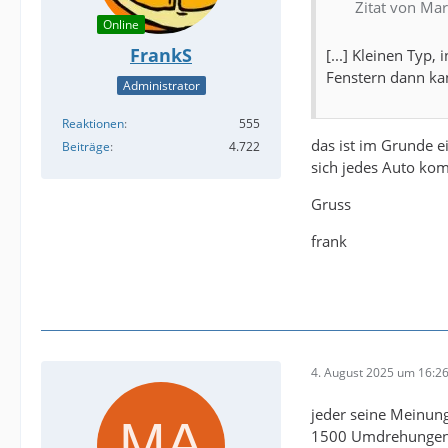
Zitat von Ma
Online
FrankS
[...] Kleinen Typ
Fenstern dann kann
Administrator
Reaktionen
555
das ist im Grunde ei
Beiträge
4.722
sich jedes Auto kom
Gruss
frank
4. August 2025 um 16:2
jeder seine Meinung
1500 Umdrehungen un