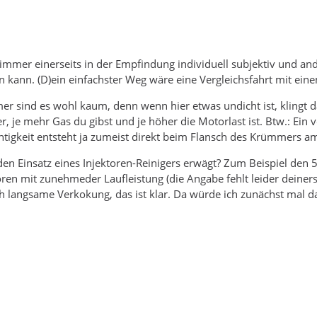
1
h immer einerseits in der Empfindung individuell subjektiv und an
en kann. (D)ein einfachster Weg wäre eine Vergleichsfahrt mit ei
r sind es wohl kaum, denn wenn hier etwas undicht ist, klingt d
, je mehr Gas du gibst und je höher die Motorlast ist. Btw.: Ein 
chtigkeit entsteht ja zumeist direkt beim Flansch des Krümmers a
en Einsatz eines Injektoren-Reinigers erwägt? Zum Beispiel den 5
oren mit zunehmeder Laufleistung (die Angabe fehlt leider deiners
h langsame Verkokung, das ist klar. Da würde ich zunächst mal da