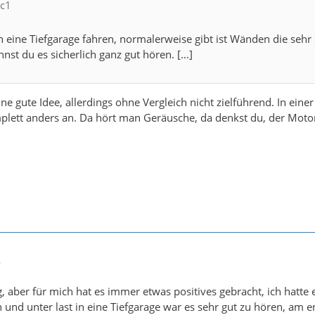
rc1
, in eine Tiefgarage fahren, normalerweise gibt ist Wänden die s
st du es sicherlich ganz gut hören. [...]
ne gute Idee, allerdings ohne Vergleich nicht zielführend. In ein
plett anders an. Da hört man Geräusche, da denkst du, der Motor f
6
, aber für mich hat es immer etwas positives gebracht, ich hatte
d unter last in eine Tiefgarage war es sehr gut zu hören, am e