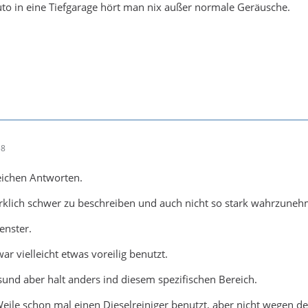
to in eine Tiefgarage hört man nix außer normale Geräusche.
58
eichen Antworten.
rklich schwer zu beschreiben und auch nicht so stark wahrzuneh
enster.
ar vielleicht etwas voreilig benutzt.
esund aber halt anders ind diesem spezifischen Bereich.
Weile schon mal einen Dieselreiniger benutzt, aber nicht wegen 