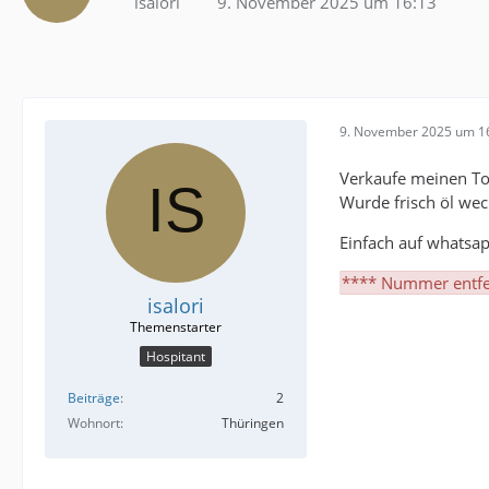
isalori
9. November 2025 um 16:13
9. November 2025 um 1
Verkaufe meinen Tou
Wurde frisch öl wec
Einfach auf whatsa
**** Nummer entfer
isalori
Hospitant
Beiträge
2
Wohnort
Thüringen