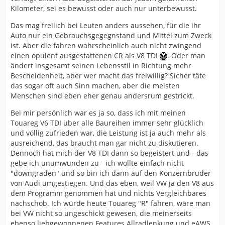
Kilometer, sei es bewusst oder auch nur unterbewusst.
Das mag freilich bei Leuten anders aussehen, für die ihr
Auto nur ein Gebrauchsgegegnstand und Mittel zum Zweck
ist. Aber die fahren wahrscheinlich auch nicht zwingend
einen opulent ausgestattenen CR als V8 TDI
. Oder man
ändert insgesamt seinen Lebensstil in Richtung mehr
Bescheidenheit, aber wer macht das freiwillig? Sicher täte
das sogar oft auch Sinn machen, aber die meisten
Menschen sind eben eher genau andersrum gestrickt.
Bei mir persönlich war es ja so, dass ich mit meinen
Touareg V6 TDI über alle Baureihen immer sehr glücklich
und völlig zufrieden war, die Leistung ist ja auch mehr als
ausreichend, das braucht man gar nicht zu diskutieren.
Dennoch hat mich der V8 TDI dann so begeistert und - das
gebe ich unumwunden zu - ich wollte einfach nicht
"downgraden" und so bin ich dann auf den Konzernbruder
von Audi umgestiegen. Und das eben, weil VW ja den V8 aus
dem Programm genommen hat und nichts Vergleichbares
nachschob. Ich würde heute Touareg "R" fahren, wäre man
bei VW nicht so ungeschickt gewesen, die meinerseits
ebenso liebgewonnenen Features Allradlenkung und eAWS