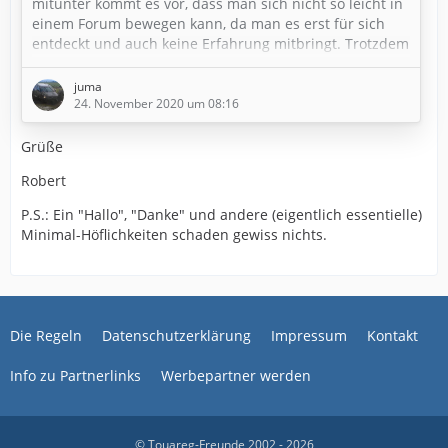
mitunter kommt es vor, dass man sich nicht so leicht in
einem Forum bewegen kann, da man es erst für sich
entdeckt und auch keine Erfahrung mitbringt. Trotzdem
will man profitieren und am Wissen anderer teilhaben
und hierfür muss man Beiträge verfassen
juma
24. November 2020 um 08:16
Aber alles kein Problem.
Grüße
Zunächst muss die Frage geklärt werden, ob man einen
Robert
Beitrag in einem bereits bestehenden Thema (sog.
"Thread") verfassen will oder ob man (natürlich
P.S.: Ein "Hallo", "Danke" und andere (eigentlich essentielle)
nachdem man die Suche benutzt hat) ein neues Thema
Minimal-Höflichkeiten schaden gewiss nichts.
beginnen will.…
Die Regeln
Datenschutzerklärung
Impressum
Kontakt
Info zu Partnerlinks
Werbepartner werden
© Touareg-Freunde 2002 - 2026