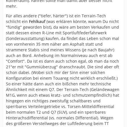
Kofferraum). Fahren sollte man damit aber besser nicht
mehr.
Für alles andere ("tiefer, härter") ist ein Terrain-Tech
schlicht ein
Fehlkauf
(was erklären könnte, warum Du nicht
"fündig" geworden bist), da wäre am besten Verkaufen und
statt dessen einen R-Line mit Sportluftfederfahrwerk
(Sonderausstattung) kaufen, da findet das Leben schon mal
von vornherein 35 mm näher am Asphalt statt und
strammere Stabis sind meines Wissens (je nach Baujahr)
auch an Bord. Anhebung im Normalniveau auch erst ab
"Comfort". Da ist es dann auch schon egal, ob man da noch
21"er mit "Gummiüberzug" dranschraubt. Die sind aber oft
schon dabei. (Wobei sich mir der Sinn einer solchen
Konfiguration bei einem Touareg nicht wirklich erschließt.)
So einer hätte dann auch ein bißchen mehr technische
Ähnlichkeit mit einem Q7. Der Terrain-Tech (Geländewagen
M1G, wenn auch etwas kratz- und schmutzempfindlich) hat
hingegen ein richtiges zweistufig schaltbares und
sperrbares Verteilergetriebe vs. Torsen-Mitteldifferential
beim normalen T2 und Q7 (SUV), und ein sperrbares
Hinterachsdifferential (vs. normales Differential). Wegen
des größeren Verstellweges der Luftfederung beim TT