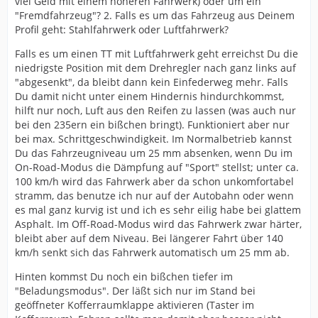
viel Geld mit einem höheren Fahrwerk) oder um ein
"Fremdfahrzeug"? 2. Falls es um das Fahrzeug aus Deinem
Profil geht: Stahlfahrwerk oder Luftfahrwerk?
Falls es um einen TT mit Luftfahrwerk geht erreichst Du die
niedrigste Position mit dem Drehregler nach ganz links auf
"abgesenkt", da bleibt dann kein Einfederweg mehr. Falls
Du damit nicht unter einem Hindernis hindurchkommst,
hilft nur noch, Luft aus den Reifen zu lassen (was auch nur
bei den 235ern ein bißchen bringt). Funktioniert aber nur
bei max. Schrittgeschwindigkeit. Im Normalbetrieb kannst
Du das Fahrzeugniveau um 25 mm absenken, wenn Du im
On-Road-Modus die Dämpfung auf "Sport" stellst; unter ca.
100 km/h wird das Fahrwerk aber da schon unkomfortabel
stramm, das benutze ich nur auf der Autobahn oder wenn
es mal ganz kurvig ist und ich es sehr eilig habe bei glattem
Asphalt. Im Off-Road-Modus wird das Fahrwerk zwar härter,
bleibt aber auf dem Niveau. Bei längerer Fahrt über 140
km/h senkt sich das Fahrwerk automatisch um 25 mm ab.
Hinten kommst Du noch ein bißchen tiefer im
"Beladungsmodus". Der läßt sich nur im Stand bei
geöffneter Kofferraumklappe aktivieren (Taster im