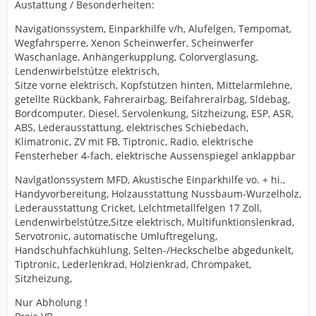
Austattung / Besonderheiten:
Navigationssystem, Einparkhilfe v/h, Alufelgen, Tempomat,
Wegfahrsperre, Xenon Scheinwerfer, Scheinwerfer
Waschanlage, Anhängerkupplung, Colorverglasung,
Lendenwirbelstútze elektrisch,
Sitze vorne elektrisch, Kopfstützen hinten, Mittelarmlehne,
getellte Rückbank, Fahrerairbag, Beifahreralrbag, Sldebag,
Bordcomputer, Diesel, Servolenkung, Sitzheizung, ESP, ASR,
ABS, Lederausstattung, elektrisches Schiebedach,
Klimatronic, ZV mit FB, Tiptronic, Radio, elektrische
Fensterheber 4-fach, elektrische Aussenspiegel anklappbar
Navlgatlonssystem MFD, Akustische Einparkhilfe vo. + hi.,
Handyvorbereitung, Holzausstattung Nussbaum-Wurzelholz,
Lederausstattung Cricket, Lelchtmetallfelgen 17 Zoll,
Lendenwirbelstútze,Sitze elektrisch, Multifunktionslenkrad,
Servotronic, automatische Umluftregelung,
Handschuhfachkühlung, Selten-/Heckschelbe abgedunkelt,
Tiptronic, Lederlenkrad, Holzienkrad, Chrompaket,
Sitzheizung,
Nur Abholung !