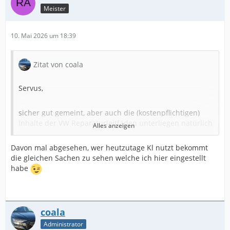
Meister
10. Mai 2026 um 18:39
Zitat von coala
Servus,
sicher gut gemeint, aber auch die (kostenpflichtigen)
Inhalte der VW Reparaturleitfäden unterliegen natürlich
Alles anzeigen
dem Copyright, worauf auch bei jedem einzelnen davon
gleich auf dem Deckblatt unmissverständlich
Davon mal abgesehen, wer heutzutage Kl nutzt bekommt
hingewiesen wird.
die gleichen Sachen zu sehen welche ich hier eingestellt
habe
Der Inhalt kann nicht angezeigt werden, da Sie
coala
keine Berechtigung haben, diesen Inhalt zu sehen.
Administrator