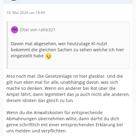
Bildquelle: VW Reparaturleitfaden
10. Mai 2026 um 18:49
Bitte daher aus rechtlichen Gründen keine fremden
Inhalte posten, wenn hierfür keine schriftliche
Zitat von ratte321
Genehmigung des Urhebers vorliegt. Danke.
Davon mal abgesehen, wer heutzutage Kl nutzt
Grüße
bekommt die gleichen Sachen zu sehen welche ich hier
eingestellt habe
Robert
Also noch mal: Die Gesetzeslage ist hier glasklar. Und die
gilt nun eben mal für alle, unabhängig davon, was sich
mache so denken. Wenn ein anderer bei Rot über die
Ampel fährt, dann legimitiert das ja auch nicht alle anderen,
diesem Idioten das gleich zu tun.
Wenn du die Anwaltskosten für entsprechende
Abmahnungen übernehmen willst, dann darfst du dich
gerne schriftlich mit einer entsprechenden Erklärung bei
uns melden und verpflichten.