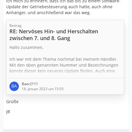
ich mich zu erinnern, dass ich das bis zu einem Software-
Update der Getriebesteuerung auch hatte, auch ohne
Anhänger, und anschließend war das weg.
Beitrag
RE: Nervöses Hin- und Herschalten
zwischen 7. und 8. Gang
Hallo zusammen,
Ich war mit dem Thema nochmal bei meinem Händler.
Mit den oben genannten Nummer und Bezeichnungen
konnte dieser kein neueres Update finden. Auch eine
Rückfrage an VW direkt, inkl. Demonstrationsvideo, gab
keine Hilfe. Kurze Antwort hier: Das Schaltverhalten ist
Baer2111
gewollt
.
18. Januar 2023 um 15:55
Ich weiß jetzt auch nicht mehr weiter und könnte mich
Grüße
nur Schwarzärgern, dass damalige "freiwillige" Update
JB
gemacht zu haben.
Oder hat doch noch wer ein Tipp von euch?