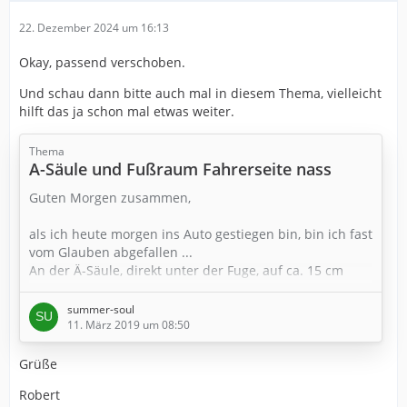
22. Dezember 2024 um 16:13
Okay, passend verschoben.
Und schau dann bitte auch mal in diesem Thema, vielleicht
hilft das ja schon mal etwas weiter.
Thema
A-Säule und Fußraum Fahrerseite nass
Guten Morgen zusammen,
als ich heute morgen ins Auto gestiegen bin, bin ich fast
vom Glauben abgefallen ...
An der Ä-Säule, direkt unter der Fuge, auf ca. 15 cm
nach unten alles triefnass. Dann natürlich weiter
geschaut und auch bemerkt, dass der Teppich unter
summer-soul
der Fußmatte ziemlich nass ist und ich meine auch,
11. März 2019 um 08:50
dass die A-Säule beim Übergang zum Armaturenbrett
Grüße
ebenfalls feucht ist
Robert