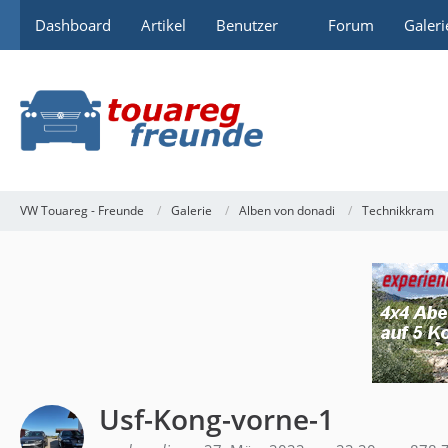
Dashboard
Artikel
Benutzer
Forum
Galeri
VW Touareg - Freunde
Galerie
Alben von donadi
Technikkram
Usf-Kong-vorne-1