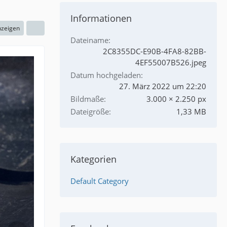
Informationen
nzeigen
Dateiname
2C8355DC-E90B-4FA8-82BB-
4EF55007B526.jpeg
Datum hochgeladen
27. März 2022 um 22:20
Bildmaße
3.000 × 2.250 px
Dateigröße
1,33 MB
Kategorien
Default Category