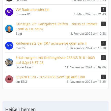
VW Radnabendeckel
7
Bommel01
1. März 2025 um 21:43
Günstige 20“ Ganzjahres Reifen… muss es immer
3
Conti & Co. sein?
Bugi
8. Februar 2025 um 10:58
Reifenersatz bei CR7 achsweise oder alle 4
3
max55
9. Dezember 2024 um 16:30
Erfahrungen mit Reifengrösse 235/65 R18 106W
4
auf 8,0Jx18 ET 25
Loose_Leash
11. November 2024 um 09:06
8,5Jx20 ET20 - 265/50R20 vom Q8 auf CRIII
2
Jan_EBG
6. November 2024 um 13:35
Heiße Themen