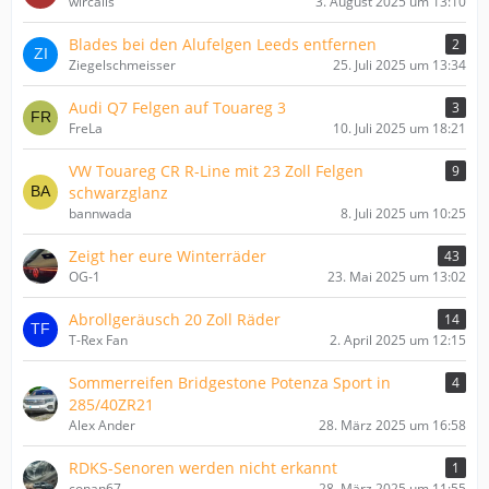
wircalis
3. August 2025 um 13:10
Blades bei den Alufelgen Leeds entfernen
2
Ziegelschmeisser
25. Juli 2025 um 13:34
Audi Q7 Felgen auf Touareg 3
3
FreLa
10. Juli 2025 um 18:21
VW Touareg CR R-Line mit 23 Zoll Felgen
9
schwarzglanz
bannwada
8. Juli 2025 um 10:25
Zeigt her eure Winterräder
43
OG-1
23. Mai 2025 um 13:02
Abrollgeräusch 20 Zoll Räder
14
T-Rex Fan
2. April 2025 um 12:15
Sommerreifen Bridgestone Potenza Sport in
4
285/40ZR21
Alex Ander
28. März 2025 um 16:58
RDKS-Senoren werden nicht erkannt
1
conan67
28. März 2025 um 11:55