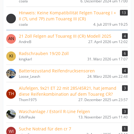
coala
6. Dezember 2024 um 17:00
Hinweis: Keine Kompatibilität Felgen Touareg I +
13
II (7L und 7P) zum Touareg III (CR)
coala
4. Juli 2019 um 19:25
21 Zoll Felgen auf Touareg III (CR) Modell 2025
4
AndreB
27. April 2026 um 12:02
Radschrauben 19/20 Zoll
6
kingkarl
31. März 2026 um 17:07
Batteriezustand Reifendrucksensoren
4
Loose_Leash
24. März 2026 um 22:48
Alufelgen, 9x21 ET 22 mit 285/45R21, hat jemand
3
diese Reifenkombination auf dem Touareg CR?
Thom1975
27. Dezember 2025 um 23:57
Waschanlage / Estoril R-Line Felgen
3
EifelPaule
13. November 2025 um 11:40
Suche Notrad für den cr 7
1