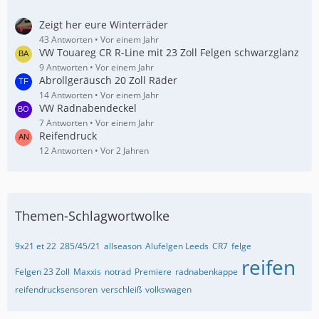
Zeigt her eure Winterräder
43 Antworten
Vor einem Jahr
VW Touareg CR R-Line mit 23 Zoll Felgen schwarzglanz
9 Antworten
Vor einem Jahr
Abrollgeräusch 20 Zoll Räder
14 Antworten
Vor einem Jahr
VW Radnabendeckel
7 Antworten
Vor einem Jahr
Reifendruck
12 Antworten
Vor 2 Jahren
Themen-Schlagwortwolke
9x21 et 22
285/45/21
allseason
Alufelgen Leeds
CR7
felge
reifen
Felgen 23 Zoll
Maxxis
notrad
Premiere
radnabenkappe
reifendrucksensoren
verschleiß
volkswagen