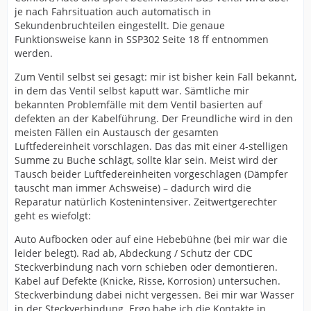
je nach Fahrsituation auch automatisch in
Sekundenbruchteilen eingestellt. Die genaue
Funktionsweise kann in SSP302 Seite 18 ff entnommen
werden.
Zum Ventil selbst sei gesagt: mir ist bisher kein Fall bekannt,
in dem das Ventil selbst kaputt war. Sämtliche mir
bekannten Problemfälle mit dem Ventil basierten auf
defekten an der Kabelführung. Der Freundliche wird in den
meisten Fällen ein Austausch der gesamten
Luftfedereinheit vorschlagen. Das das mit einer 4-stelligen
Summe zu Buche schlägt, sollte klar sein. Meist wird der
Tausch beider Luftfedereinheiten vorgeschlagen (Dämpfer
tauscht man immer Achsweise) – dadurch wird die
Reparatur natürlich Kostenintensiver. Zeitwertgerechter
geht es wiefolgt:
Auto Aufbocken oder auf eine Hebebühne (bei mir war die
leider belegt). Rad ab, Abdeckung / Schutz der CDC
Steckverbindung nach vorn schieben oder demontieren.
Kabel auf Defekte (Knicke, Risse, Korrosion) untersuchen.
Steckverbindung dabei nicht vergessen. Bei mir war Wasser
in der Steckverbindung. Ergo habe ich die Kontakte in