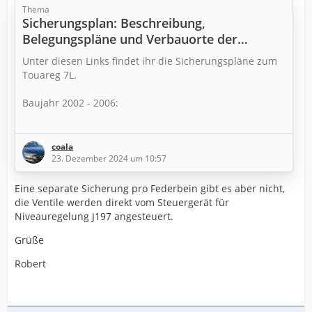
Thema
Sicherungsplan: Beschreibung,
Belegungspläne und Verbauorte der
elektrischen Sicherungen und Relais im
Unter diesen Links findet ihr die Sicherungspläne zum
Touareg 7L.
Touareg 7L.
Baujahr 2002 - 2006:
https://kfz-sicherungen.com/volkswagen/tou…-2002-
2006.html
coala
23. Dezember 2024 um 10:57
Eine separate Sicherung pro Federbein gibt es aber nicht,
Baujahr 2006 - 2010 (GP / nach Modellpflege):
die Ventile werden direkt vom Steuergerät für
Niveauregelung J197 angesteuert.
https://kfz-sicherungen.com/volkswagen/tou…-2006-
Grüße
2010.html
Robert
Grüße
Robert