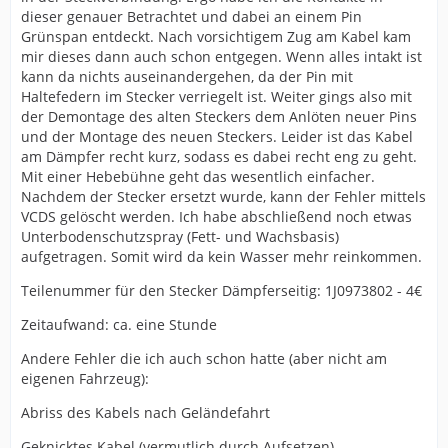
dieser genauer Betrachtet und dabei an einem Pin
Grünspan entdeckt. Nach vorsichtigem Zug am Kabel kam
mir dieses dann auch schon entgegen. Wenn alles intakt ist
kann da nichts auseinandergehen, da der Pin mit
Haltefedern im Stecker verriegelt ist. Weiter gings also mit
der Demontage des alten Steckers dem Anlöten neuer Pins
und der Montage des neuen Steckers. Leider ist das Kabel
am Dämpfer recht kurz, sodass es dabei recht eng zu geht.
Mit einer Hebebühne geht das wesentlich einfacher.
Nachdem der Stecker ersetzt wurde, kann der Fehler mittels
VCDS gelöscht werden. Ich habe abschließend noch etwas
Unterbodenschutzspray (Fett- und Wachsbasis)
aufgetragen. Somit wird da kein Wasser mehr reinkommen.
Teilenummer für den Stecker Dämpferseitig: 1J0973802 - 4€
Zeitaufwand: ca. eine Stunde
Andere Fehler die ich auch schon hatte (aber nicht am
eigenen Fahrzeug):
Abriss des Kabels nach Geländefahrt
Geknicktes Kabel (vermutlich durch Aufsetzen)