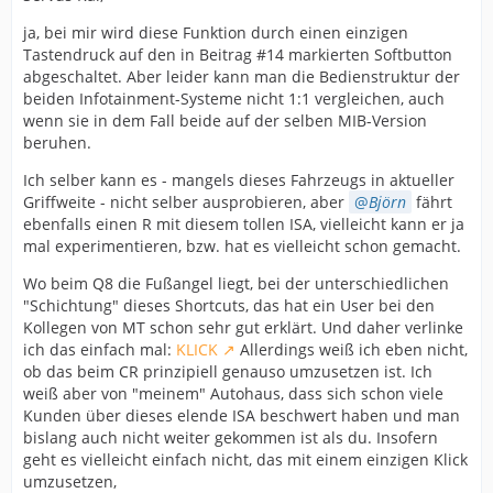
ja, bei mir wird diese Funktion durch einen einzigen
Tastendruck auf den in Beitrag #14 markierten Softbutton
abgeschaltet. Aber leider kann man die Bedienstruktur der
beiden Infotainment-Systeme nicht 1:1 vergleichen, auch
wenn sie in dem Fall beide auf der selben MIB-Version
beruhen.
Ich selber kann es - mangels dieses Fahrzeugs in aktueller
Griffweite - nicht selber ausprobieren, aber
Björn
fährt
ebenfalls einen R mit diesem tollen ISA, vielleicht kann er ja
mal experimentieren, bzw. hat es vielleicht schon gemacht.
Wo beim Q8 die Fußangel liegt, bei der unterschiedlichen
"Schichtung" dieses Shortcuts, das hat ein User bei den
Kollegen von MT schon sehr gut erklärt. Und daher verlinke
ich das einfach mal:
KLICK
Allerdings weiß ich eben nicht,
ob das beim CR prinzipiell genauso umzusetzen ist. Ich
weiß aber von "meinem" Autohaus, dass sich schon viele
Kunden über dieses elende ISA beschwert haben und man
bislang auch nicht weiter gekommen ist als du. Insofern
geht es vielleicht einfach nicht, das mit einem einzigen Klick
umzusetzen,