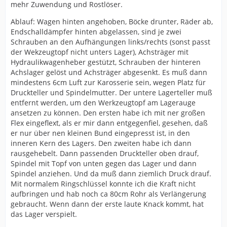
mehr Zuwendung und Rostlöser.
Ablauf: Wagen hinten angehoben, Böcke drunter, Räder ab,
Endschalldämpfer hinten abgelassen, sind je zwei
Schrauben an den Aufhängungen links/rechts (sonst passt
der Wekzeugtopf nicht unters Lager), Achsträger mit
Hydraulikwagenheber gestützt, Schrauben der hinteren
Achslager gelöst und Achsträger abgesenkt. Es muß dann
mindestens 6cm Luft zur Karosserie sein, wegen Platz für
Druckteller und Spindelmutter. Der untere Lagerteller muß
entfernt werden, um den Werkzeugtopf am Lagerauge
ansetzen zu können. Den ersten habe ich mit ner großen
Flex eingeflext, als er mir dann entgegenfiel, gesehen, daß
er nur über nen kleinen Bund eingepresst ist, in den
inneren Kern des Lagers. Den zweiten habe ich dann
rausgehebelt. Dann passenden Druckteller oben drauf,
Spindel mit Topf von unten gegen das Lager und dann
Spindel anziehen. Und da muß dann ziemlich Druck drauf.
Mit normalem Ringschlüssel konnte ich die Kraft nicht
aufbringen und hab noch ca 80cm Rohr als Verlängerung
gebraucht. Wenn dann der erste laute Knack kommt, hat
das Lager verspielt.