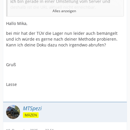
ich bin gerade in einer Umstellung vom Server und
deshalb ist die URL aktuell nicht erreichbar.
Alles anzeigen
Temporär gibt es die Infos ohne Bilder auf folgender
Hallo Mika,
Seite:
bei mir hat der TÜV die Lager nun leider auch bemängelt
https://web.archive.org/web/2024120314…lager-
und ich würde es gerne nach deiner Methode probieren.
Grüße
erneuern/
Kann ich deine Doku dazu noch irgendwo abrufen?
Mika
Gruß
Lasse
MTSpezi
MÄZEN