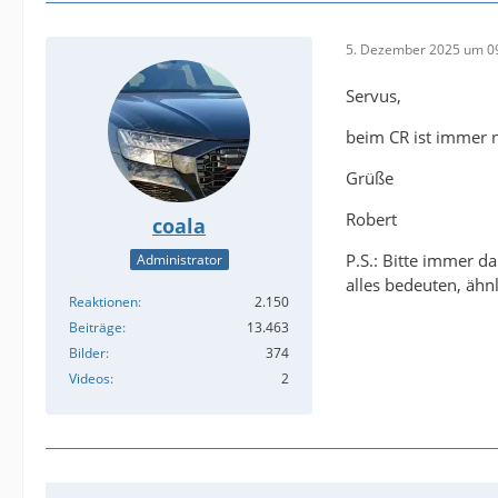
5. Dezember 2025 um 0
Servus,
beim CR ist immer n
Grüße
Robert
coala
P.S.: Bitte immer d
Administrator
alles bedeuten, ähnl
Reaktionen
2.150
Beiträge
13.463
Bilder
374
Videos
2