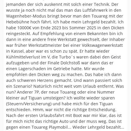
jemanden der sich auskennt mit solch einer Technik. Der
wusste ja noch nicht mal das man das Luftfahrwerk in den
Wagenheber-Modus bringt bevor man den Touareg mit der
Hebebühne hoch fährt. Ich habe mein Lehrgeld bezahlt. Ich
habe 10000€ von Ende 2023 bis Sommer 2025 in den Dicken
reingesteckt. Auf Empfehlung von einem Bekannten bin ich
dann in eine andere freie Werkstatt gewechselt, der Inhaber
war früher Werkstattmeister bei einer Volkswagenwerkstatt
in Kassel, aber war es schon zu spät. Er hatte wieder
Kühlmittelverlust im V, die Turbo´s waren dabei den Geist
aufzugeben und der Finale Dolchstoß war dann das er
einen Lagerschaden im Getriebe hatte. Mir wurde
empfohlen den Dicken weg zu machen. Das habe ich dann
auch schweren Herzens gemacht. Und wann passiert solch
ein Szenario? Natürlich nicht weit vom Urlaub entfernt. Was
nun? Anderer 7P, der neue Touareg oder eine Nummer
kleiner auf Tiguan umsteigen? Ich wollte wieder sparen
(Steuern/Versicherung) und habe mich für den Tiguan
entschieden. Hmm, war nicht die richtige Entscheidung.
Nach der ersten Urlaubsfahrt mit Boot war mir klar, das ist
für mich nicht das richtige Auto und der muss weg. Das ist
gegen einen Touareg Playmobil... Wieder Lehrgeld bezahlt...