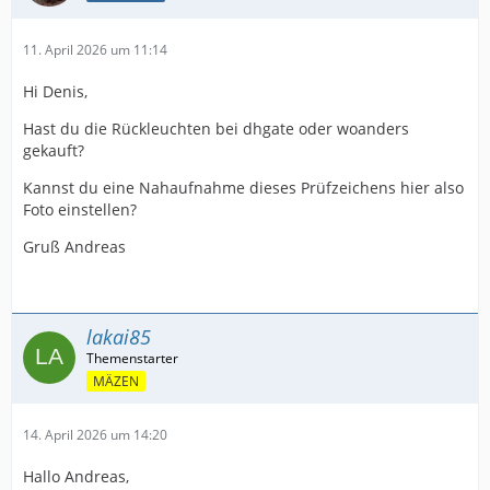
11. April 2026 um 11:14
Nachgiebiger Rücklicht: Geräucherter Rücklicht
Hi Denis,
Sequentielle Blinker: Schwanzlicht mit voller Breite
Hast du die Rückleuchten bei dhgate oder woanders
gekauft?
Nebelschlussleuchte: Hohe Haltelampe
Kannst du eine Nahaufnahme dieses Prüfzeichens hier also
Foto einstellen?
Gruß Andreas
Grüße
Robert
lakai85
MÄZEN
14. April 2026 um 14:20
Hallo Andreas,