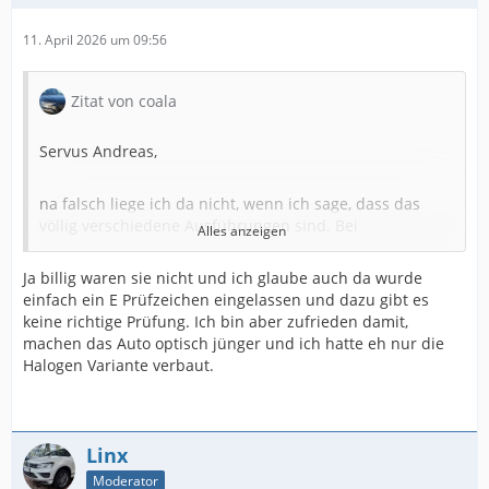
11. April 2026 um 09:56
Zitat von coala
Servus Andreas,
na falsch liege ich da nicht, wenn ich sage, dass das
völlig verschiedene Ausführungen sind. Bei
Alles anzeigen
Originalteilen und in Bezug auf deren Austauschbarkeit,
versteht sich.
Ja billig waren sie nicht und ich glaube auch da wurde
einfach ein E Prüfzeichen eingelassen und dazu gibt es
keine richtige Prüfung. Ich bin aber zufrieden damit,
Wenn ich mir die geschliffene Artikelbeschreibung
machen das Auto optisch jünger und ich hatte eh nur die
durchlese, kleiner Auszug hier, dann stellt sich da auch
Halogen Variante verbaut.
die Frage, ob die Nachbau-Dinger tatsächlich ein
(echtes) E-Prüfzeichen haben. Gut, teuer genug wären
sie ja...
Linx
Spezifikation
Moderator