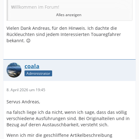
Willkommen im Forum!
Alles anzeigen
Vielen Dank Andreas, für den Hinweis. Ich dachte die
Rückleuchten sind jedem Interessierten Touaregfahrer
@ Robert und didi:
bekannt. 😉
Ihr liegt leider beide falsch. Es gibt Rückleuchten für
den 7P im Stile des CR:
coala
https://de.dhgate.com/product/for-to…
Administrator
1067566553.html
8. April 2026 um 19:45
Servus Andreas,
Gruß Andreas
na falsch liege ich da nicht, wenn ich sage, dass das völlig
verschiedene Ausführungen sind. Bei Originalteilen und in
Bezug auf deren Austauschbarkeit, versteht sich.
Wenn ich mir die geschliffene Artikelbeschreibung