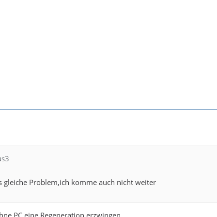
us3
s gleiche Problem,ich komme auch nicht weiter
hne PC eine Regeneration erzwingen.