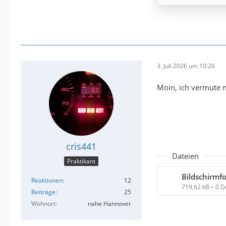
3. Juli 2026 um 10:26
Moin, ich vermute m
cris441
Dateien
Praktikant
Reaktionen
12
719,62 kB – 0 
Beiträge
25
Wohnort
nahe Hannover