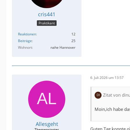
cris441
Praktikant
Reaktionen
12
Beiträge
25
Wohnort
nahe Hannover
6. Juli 2026 um 13:57
Zitat von din
Moin,ich habe da
Allesgeht
Guten Tag konnte o