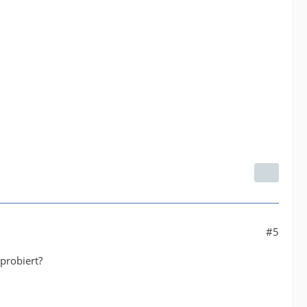
#5
probiert?