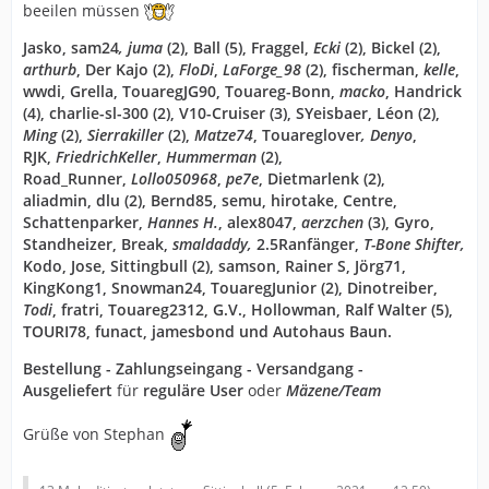
beeilen müssen
Jasko, sam24
, juma
(2), Ball (5), Fraggel,
Ecki
(2), Bickel (2),
arthurb
, Der Kajo (2),
FloDi
,
LaForge_98
(2), fischerman,
kelle
,
wwdi, Grella, TouaregJG90, Touareg-Bonn,
macko
, Handrick
(4), charlie-sl-300 (2), V10-Cruiser (3), SYeisbaer, Léon (2),
Ming
(2),
Sierrakiller
(2),
Matze74
, Touareglover
, Denyo
,
RJK,
FriedrichKeller
,
Hummerman
(2),
Road_Runner,
Lollo050968
,
pe7e
, Dietmarlenk (2),
aliadmin, dlu (2), Bernd85, semu, hirotake, Centre,
Schattenparker,
Hannes H.
, alex8047,
aerzchen
(3), Gyro,
Standheizer, Break,
smaldaddy
,
2.5Ranfänger,
T-Bone Shifter,
Kodo,
Jose, Sittingbull (2), samson, Rainer S, Jörg71,
KingKong1, Snowman24, TouaregJunior (2), Dinotreiber,
Todi
, fratri, Touareg2312, G.V., Hollowman, Ralf Walter (5),
TOURI78, funact, jamesbond und Autohaus Baun.
Bestellung - Zahlungseingang - Versandgang -
Ausgeliefert
für
reguläre User
oder
Mäzene/Team
Grüße von Stephan