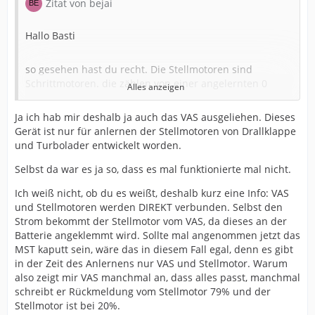
Zitat von bejai
Hallo Basti
so gesehen hast du recht. Die Stellmotoren sind
Schrittmotoren. die zählen von einer angelernten 0
Alles anzeigen
Position auf max und zurück. immer wieder in x
Schritten hin und her. Das die sich mal verzählen
Ja ich hab mir deshalb ja auch das VAS ausgeliehen. Dieses
kommt vor. Wenn dann finden Sie auch die 0 Position
Gerät ist nur für anlernen der Stellmotoren von Drallklappe
nicht wieder. Durch Motor aus müsste der Motor dann
und Turbolader entwickelt worden.
eigenständig merken bin nicht in Position x und müsste
das MST regelt das nach.
nachregeln. Das macht dann aber im Betrieb das MST.
Selbst da war es ja so, dass es mal funktionierte mal nicht.
Motor an sich ist "doof"
Ich weiß nicht, ob du es weißt, deshalb kurz eine Info: VAS
Soweit meine Infos
und Stellmotoren werden DIREKT verbunden. Selbst den
Strom bekommt der Stellmotor vom VAS, da dieses an der
normal müsste wen + und - 12V anliegen mit der
Batterie angeklemmt wird. Sollte mal angenommen jetzt das
Steuerspannung ca 3V einzelne Schritte möglich sein als
MST kaputt sein, wäre das in diesem Fall egal, denn es gibt
impuls.
in der Zeit des Anlernens nur VAS und Stellmotor. Warum
also zeigt mir VAS manchmal an, dass alles passt, manchmal
Man müsste mal einen Motor aufschrauben.
schreibt er Rückmeldung vom Stellmotor 79% und der
Stellmotor ist bei 20%.