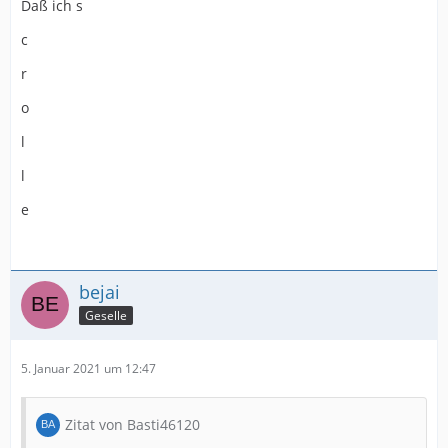
Daß ich s
c
r
o
l
l
e
bejai
Geselle
5. Januar 2021 um 12:47
Zitat von Basti46120