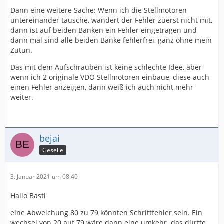
am besten einen defekten.
Dann eine weitere Sache: Wenn ich die Stellmotoren
untereinander tausche, wandert der Fehler zuerst nicht mit,
Gerald
dann ist auf beiden Bänken ein Fehler eingetragen und
dann mal sind alle beiden Bänke fehlerfrei, ganz ohne mein
Zutun.
Das mit dem Aufschrauben ist keine schlechte Idee, aber
wenn ich 2 originale VDO Stellmotoren einbaue, diese auch
einen Fehler anzeigen, dann weiß ich auch nicht mehr
weiter.
bejai
Geselle
3. Januar 2021 um 08:40
Hallo Basti
eine Abweichung 80 zu 79 könnten Schrittfehler sein. Ein
wechsel von 20 auf 79 wäre dann eine umkehr. das dürfte