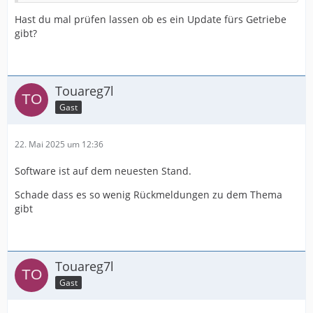
Gab es bei einem der Betroffenen schon irgendwelche
Hast du mal prüfen lassen ob es ein Update fürs Getriebe
neuen Erkenntnisse?
gibt?
Mein Touareg ist auch BJ 2018 und ich habe das selbe
Geräusch von 1 in 2 und von 2 in 3.
Touareg7l
Eine Spülung brachte keine Abhilfe!!
Gast
VG
22. Mai 2025 um 12:36
Jens
Software ist auf dem neuesten Stand.
Schade dass es so wenig Rückmeldungen zu dem Thema
gibt
Touareg7l
Gast