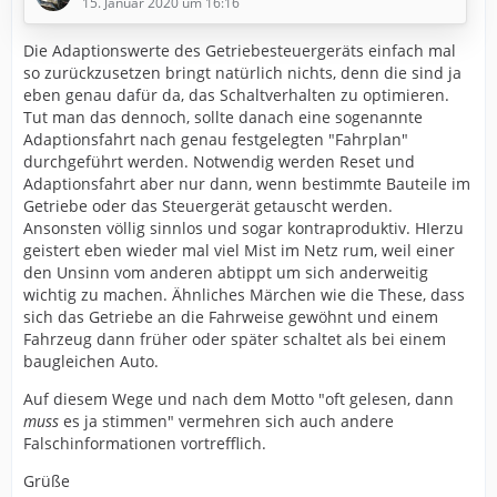
Hierfür ist nun eine Servicemaßnahme verfügbar, in
15. Januar 2020 um 16:16
Form von Updates für Motor- und Getriebesteuergerät.
Beide Steuergeräte werden dabei mit einer neuen
Die Adaptionswerte des Getriebesteuergeräts einfach mal
Software programmiert, welche die Abstimmung
so zurückzusetzen bringt natürlich nichts, denn die sind ja
insgesamt verbessert. Ich deute mal vorsichtig an, dass
eben genau dafür da, das Schaltverhalten zu optimieren.
die Maßnahme aus den…
Tut man das dennoch, sollte danach eine sogenannte
Adaptionsfahrt nach genau festgelegten "Fahrplan"
durchgeführt werden. Notwendig werden Reset und
Adaptionsfahrt aber nur dann, wenn bestimmte Bauteile im
Getriebe oder das Steuergerät getauscht werden.
Ansonsten völlig sinnlos und sogar kontraproduktiv. HIerzu
geistert eben wieder mal viel Mist im Netz rum, weil einer
den Unsinn vom anderen abtippt um sich anderweitig
wichtig zu machen. Ähnliches Märchen wie die These, dass
sich das Getriebe an die Fahrweise gewöhnt und einem
Fahrzeug dann früher oder später schaltet als bei einem
baugleichen Auto.
Auf diesem Wege und nach dem Motto "oft gelesen, dann
muss
es ja stimmen" vermehren sich auch andere
Falschinformationen vortrefflich.
Grüße