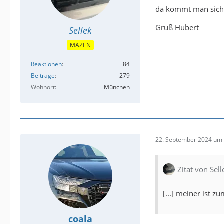
da kommt man sich 
Gruß Hubert
Sellek
MÄZEN
Reaktionen
84
Beiträge
279
Wohnort
München
22. September 2024 um 
Zitat von Sell
[...] meiner ist 
coala