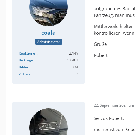
aufgrund des Baujah
Fahrzeug, man musst
Mittlerweile hielte
coala
kontrollieren, wenn
Administrator
Grüße
Reaktionen
2.149
Robert
Beiträge
13.461
Bilder
374
Videos
2
22. September 2024 um 
Servus Robert,
meiner ist zum Glü