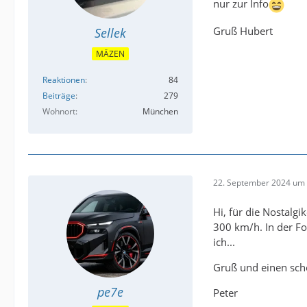
nur zur Info
Gruß Hubert
Sellek
MÄZEN
Reaktionen
84
Beiträge
279
Wohnort
München
22. September 2024 um 
Hi, für die Nostalg
300 km/h. In der Fo
ich...
Gruß und einen sc
pe7e
Peter