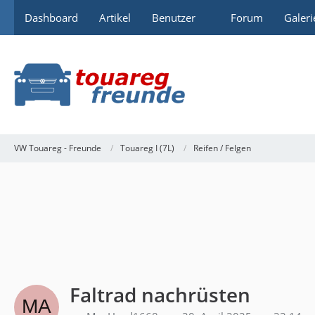
Dashboard
Artikel
Benutzer
Forum
Galeri
VW Touareg - Freunde
Touareg I (7L)
Reifen / Felgen
Faltrad nachrüsten