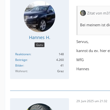
Zitat von m3
Bei meinem ist di
Hannes H.
Servus,
Guru
kannst du ev. hier 
Reaktionen
148
MfG
Beiträge
4.260
Bilder
41
Hannes
Wohnort
Graz
29. Juni 2025 um 21:32