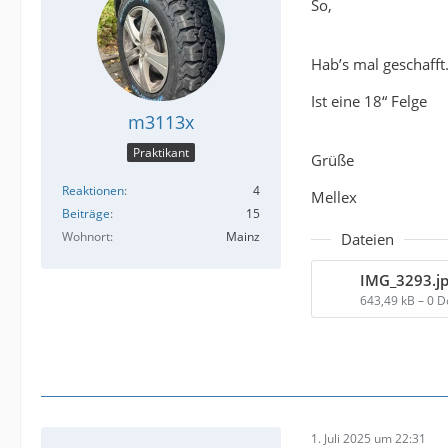
So,
Hab’s mal geschafft
Ist eine 18“ Felge
m3113x
Praktikant
Grüße
Reaktionen
4
Mellex
Beiträge
15
Wohnort
Mainz
Dateien
IMG_3293.j
643,49 kB – 0 
1. Juli 2025 um 22:31