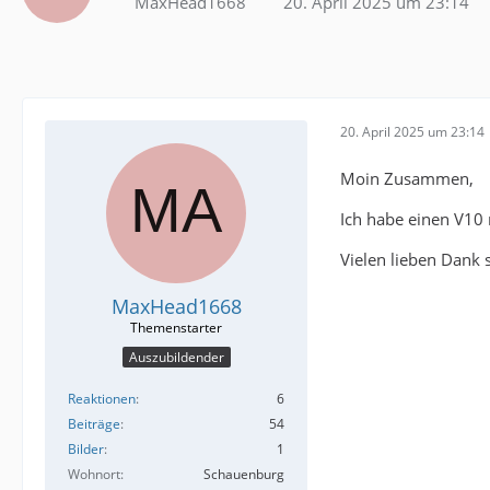
MaxHead1668
20. April 2025 um 23:14
20. April 2025 um 23:14
Moin Zusammen,
Ich habe einen V10 
Vielen lieben Dank 
MaxHead1668
Auszubildender
Reaktionen
6
Beiträge
54
Bilder
1
Wohnort
Schauenburg