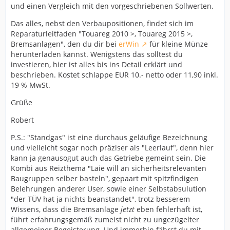
und einen Vergleich mit den vorgeschriebenen Sollwerten.
Das alles, nebst den Verbaupositionen, findet sich im
Reparaturleitfaden "Touareg 2010 >, Touareg 2015 >,
Bremsanlagen", den du dir bei
erWin
für kleine Münze
herunterladen kannst. Wenigstens das solltest du
investieren, hier ist alles bis ins Detail erklärt und
beschrieben. Kostet schlappe EUR 10.- netto oder 11,90 inkl.
19 % MwSt.
Grüße
Robert
P.S.: "Standgas" ist eine durchaus geläufige Bezeichnung
und vielleicht sogar noch präziser als "Leerlauf", denn hier
kann ja genausogut auch das Getriebe gemeint sein. Die
Kombi aus Reizthema "Laie will an sicherheitsrelevanten
Baugruppen selber basteln", gepaart mit spitzfindigen
Belehrungen anderer User, sowie einer Selbstabsulution
"der TÜV hat ja nichts beanstandet", trotz besserem
Wissens, dass die Bremsanlage
jetzt
eben fehlerhaft ist,
führt erfahrungsgemäß zumeist nicht zu ungezügelter
allgemeiner Begeisterung. Und immerhin fährst du mit