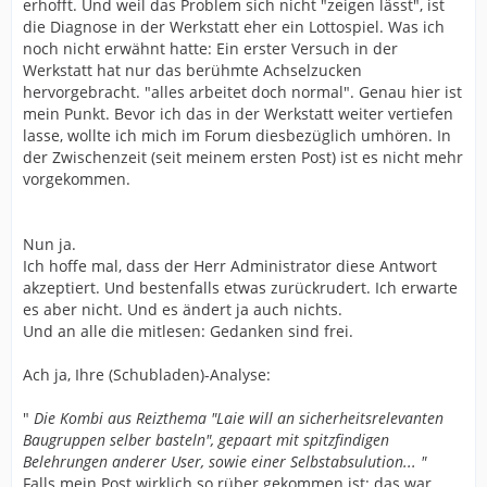
erhofft. Und weil das Problem sich nicht "zeigen lässt", ist
die Diagnose in der Werkstatt eher ein Lottospiel. Was ich
noch nicht erwähnt hatte: Ein erster Versuch in der
Werkstatt hat nur das berühmte Achselzucken
hervorgebracht. "alles arbeitet doch normal". Genau hier ist
mein Punkt. Bevor ich das in der Werkstatt weiter vertiefen
lasse, wollte ich mich im Forum diesbezüglich umhören. In
der Zwischenzeit (seit meinem ersten Post) ist es nicht mehr
vorgekommen.
Nun ja.
Ich hoffe mal, dass der Herr Administrator diese Antwort
akzeptiert. Und bestenfalls etwas zurückrudert. Ich erwarte
es aber nicht. Und es ändert ja auch nichts.
Und an alle die mitlesen: Gedanken sind frei.
Ach ja, Ihre (Schubladen)-Analyse:
"
Die Kombi aus Reizthema "Laie will an sicherheitsrelevanten
Baugruppen selber basteln", gepaart mit spitzfindigen
Belehrungen anderer User, sowie einer Selbstabsulution... "
Falls mein Post wirklich so rüber gekommen ist: das war