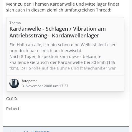
Mehr zu den Themen Kardanwelle und Mittellager findet
sich auch in diesem ziemlich umfangreichen Thread:
Thema
Kardanwelle - Schlagen / Vibration am
Antriebsstrang - Kardanwellenlager
Ein Hallo an alle, ich bin schon eine Weile stiller Leser
nun doch hat es mich auch erwischt.
Nach 8 Tagen Inspektion kam dieses bekannte
knallende Geräusch der Kardanwelle bei 30 kmh (145
tkm). Der Große auf die Bühne und lt Mechaniker war
nur das mittlere Gummilager defekt ansonsten alles ok.
Nun soll trotzdem die gesamte Kardanwelle getauscht
fotopeter
werden, da es dieses Lager nicht einzeln geben soll, so
3. November 2008 um 17:27
mein Meister. Ist dem so oder weiß jemnand etwas
mehr (Bestellnummer oder ähnliches ) .
Grüße
Robert
Vilele…