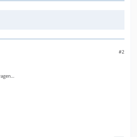
#2
agen...