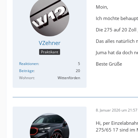
Moin,
Ich möchte behaupt
Die 275 auf 20 Zol
Das alles natürlich
VZehner
Juma hat da doch ne
Praktikant
Beste Grüße
Reaktionen
5
Beiträge
20
Wohnort
Wittenförden
8. Januar 2026 um 21:57
Hi, per Einzelabna
275/65 17 sind im 