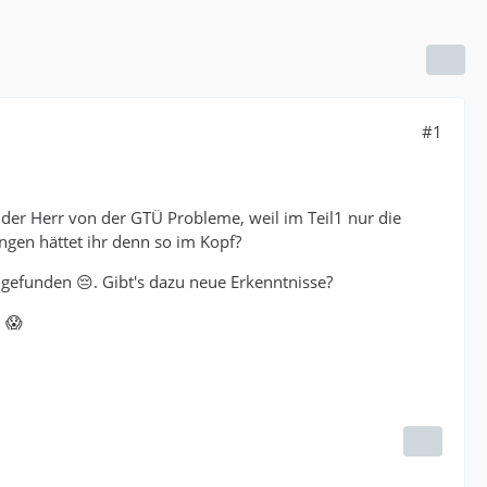
#1
t der Herr von der GTÜ Probleme, weil im Teil1 nur die
ngen hättet ihr denn so im Kopf?
funden 😔. Gibt's dazu neue Erkenntnisse?
 😱