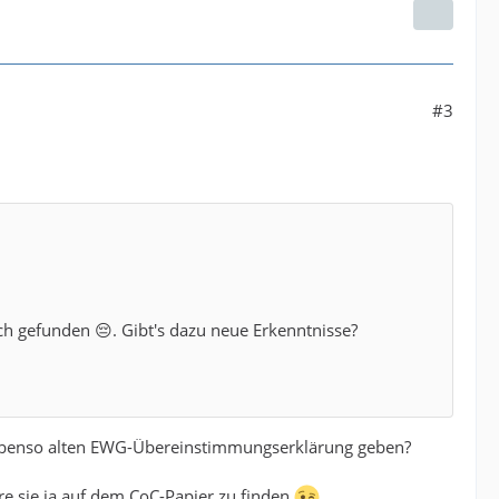
#3
gefunden 😔. Gibt's dazu neue Erkenntnisse?
n ebenso alten EWG-Übereinstimmungserklärung geben?
e sie ja auf dem CoC-Papier zu finden