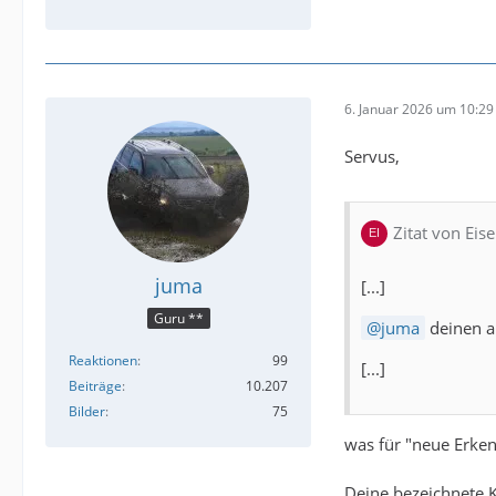
6. Januar 2026 um 10:29
Servus,
Zitat von Eis
juma
[...]
Guru **
juma
deinen a
Reaktionen
99
[...]
Beiträge
10.207
Bilder
75
was für "neue Erke
Deine bezeichnete K