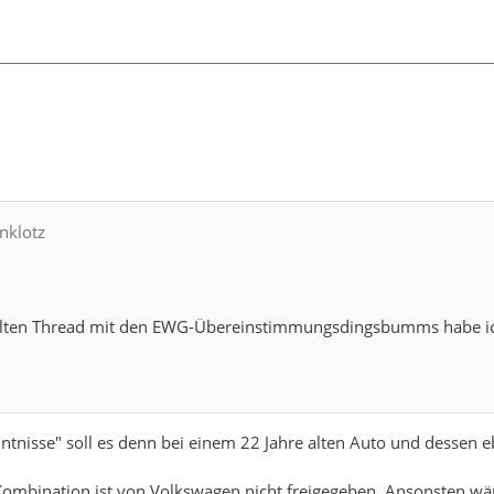
enklotz
lten Thread mit den EWG-Übereinstimmungsdingsbumms habe ich 
nntnisse" soll es denn bei einem 22 Jahre alten Auto und desse
ombination ist von Volkswagen nicht freigegeben. Ansonsten wär