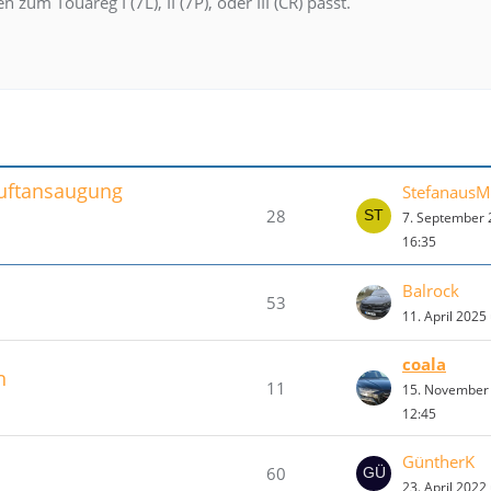
zum Touareg I (7L), II (7P), oder III (CR) passt.
Luftansaugung
StefanausM
28
7. September
16:35
Balrock
53
11. April 2025
coala
n
11
15. November
12:45
GüntherK
60
23. April 2022