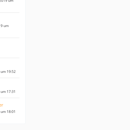
 2019 um
19 um
 um 19:52
 um 17:31
er
 um 18:01