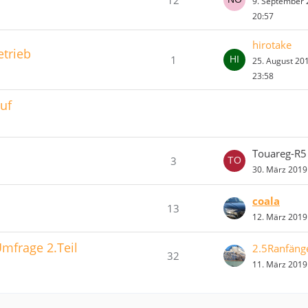
9. September
20:57
hirotake
trieb
1
25. August 20
23:58
uf
Touareg-R5
3
30. März 2019
coala
13
12. März 2019
 Umfrage 2.Teil
2.5Ranfäng
32
11. März 2019