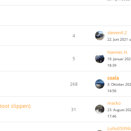
steven4.2
4
22. Juni 2021 
Hannes H.
5
19. Januar 20
18:39
coala
268
3. Oktober 20
14:56
macko
Boot slippen)
31
23. August 20
17:46
Lollo05096