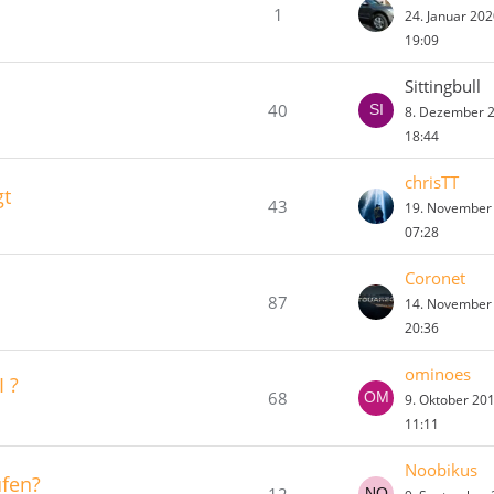
1
24. Januar 20
19:09
Sittingbull
40
8. Dezember 
18:44
chrisTT
gt
43
19. November
07:28
Coronet
87
14. November
20:36
ominoes
 ?
68
9. Oktober 20
11:11
Noobikus
ufen?
12