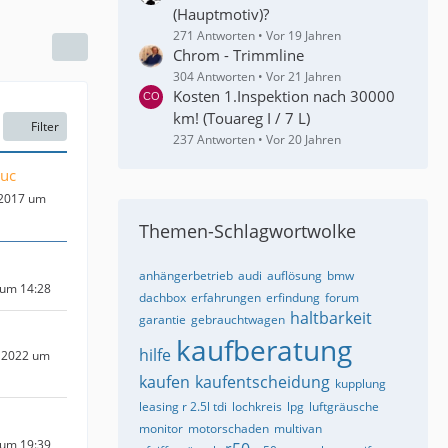
(Hauptmotiv)?
271 Antworten
Vor 19 Jahren
Chrom - Trimmline
304 Antworten
Vor 21 Jahren
Kosten 1.Inspektion nach 30000
km! (Touareg I / 7 L)
Filter
237 Antworten
Vor 20 Jahren
uc
 2017 um
Themen-Schlagwortwolke
anhängerbetrieb
audi
auflösung
bmw
 um 14:28
dachbox
erfahrungen
erfindung
forum
haltbarkeit
garantie
gebrauchtwagen
kaufberatung
hilfe
 2022 um
kaufen
kaufentscheidung
kupplung
leasing r 2.5l tdi
lochkreis
lpg
luftgräusche
monitor
motorschaden
multivan
 um 19:39