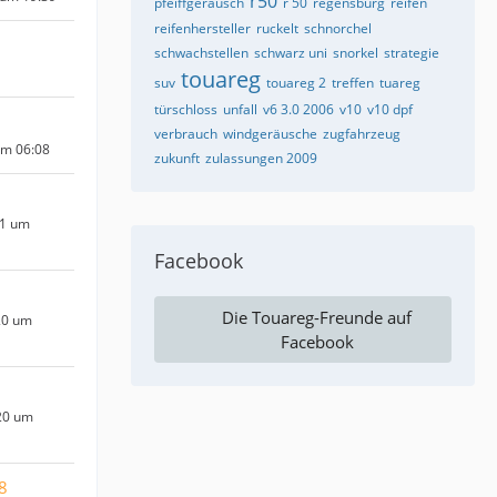
r50
pfeiffgeräusch
r 50
regensburg
reifen
reifenhersteller
ruckelt
schnorchel
schwachstellen
schwarz uni
snorkel
strategie
touareg
suv
touareg 2
treffen
tuareg
türschloss
unfall
v6 3.0 2006
v10
v10 dpf
verbrauch
windgeräusche
zugfahrzeug
um 06:08
zukunft
zulassungen 2009
21 um
Facebook
Die Touareg-Freunde auf
20 um
Facebook
20 um
8