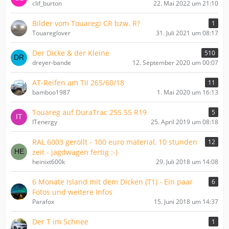
clif_burton
22. Mai 2022 um 21:10
Bilder vom Touaregi CR bzw. R?
1
Touareglover
31. Juli 2021 um 08:17
Der Dicke & der Kleine
510
dreyer-bande
12. September 2020 um 00:07
AT-Reifen am TII 265/60/18
11
bamboo1987
1. Mai 2020 um 16:13
Touareg auf DuraTrac 255 55 R19
5
ITenergy
25. April 2019 um 08:18
RAL 6003 gerollt - 100 euro material, 10 stunden
12
zeit - jagdwagen fertig :-)
heinixt600k
29. Juli 2018 um 14:08
6 Monate Island mit dem Dicken (T1) - Ein paar
6
Fotos und weitere Infos
Parafox
15. Juni 2018 um 14:37
Der T im Schnee
1