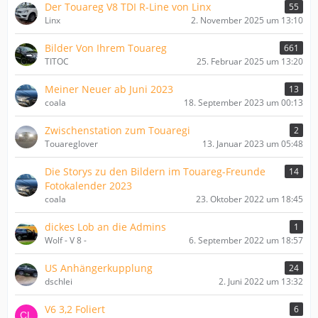
Der Touareg V8 TDI R-Line von Linx
55
Linx
2. November 2025 um 13:10
Bilder Von Ihrem Touareg
661
TITOC
25. Februar 2025 um 13:20
Meiner Neuer ab Juni 2023
13
coala
18. September 2023 um 00:13
Zwischenstation zum Touaregi
2
Touareglover
13. Januar 2023 um 05:48
Die Storys zu den Bildern im Touareg-Freunde
14
Fotokalender 2023
coala
23. Oktober 2022 um 18:45
dickes Lob an die Admins
1
Wolf - V 8 -
6. September 2022 um 18:57
US Anhängerkupplung
24
dschlei
2. Juni 2022 um 13:32
V6 3,2 Foliert
6