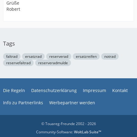
Grüße
Robert
Tags
faltrad
ersatzrad
reserverad
ersatzreifen
notrad
reservefaltrad
reserveradmulde
Die Regeln
Datenschutzerklärung
Impressum
Kontakt
Info zu Partnerlinks
Werbepartner werden
© Touareg-Freunde 2002 - 2026
Community-Software:
WoltLab Suite™