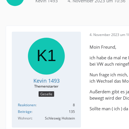
Kevin 1493
4. November 2023 um 10:36
4. November 2023 um 1
Moin Freund,
ich habe da mal ne F
bei VW auch reingefü
Nun frage ich mich,
Kevin 1493
ich Wechsel das Mo
Außerdem gibt es j
Geselle
bewegt wird der Dic
Reaktionen
8
Sollte man ( ich ) 
Beiträge
135
Wohnort
Schleswig Holstein