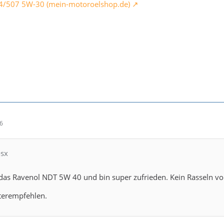
04/507 5W-30 (mein-motoroelshop.de)
06
osx
 das Ravenol NDT 5W 40 und bin super zufrieden. Kein Rasseln v
terempfehlen.