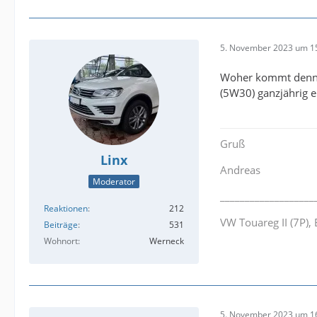
5. November 2023 um 1
Woher kommt denn ü
(5W30) ganzjährig e
Gruß
Linx
Andreas
Moderator
___________________
Reaktionen
212
VW Touareg II (7P)
Beiträge
531
Wohnort
Werneck
5. November 2023 um 1