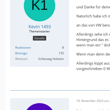
und Danke für deine
Natürlich habe ich 
an das von VW benu
Kevin 1493
Allerdings sehe ich
Geselle
Hintergrund das es
wenn man ein " dic
Reaktionen
8
Beiträge
135
Wenn man denn davon
Wohnort
Schleswig Holstein
Allerdings kippt au
vorgeschrieben 0 W
19. November 2023 um 