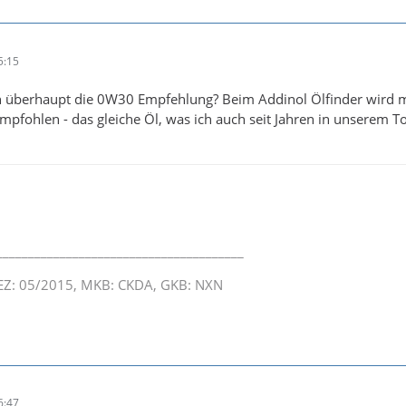
5:15
berhaupt die 0W30 Empfehlung? Beim Addinol Ölfinder wird mi
mpfohlen - das gleiche Öl, was ich auch seit Jahren in unserem To
_______________________________________
, EZ: 05/2015, MKB: CKDA, GKB: NXN
6:47